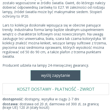
zostało wyposażone w źródło światła. Gwint, do którego należy
dobierać odpowiednią żarówkę to E27. W zależności od rodzaju
lampy, źródeł światła może być maksymalnie siedem. Stopień
ochrony to IP20.
Lars to kolekcja doskonale wpisująca się w obecnie panujące
trendy. Industrialna forma lamp będzie idealnym uzupełnieniem
wnętrz o charakterze loftowym oraz nowoczesnym. Na uwagę
zasługuje też uniwersalna, biała, szara lub czarna kolorystyka. W
kolekcji znaleźć można kinkiet, wiszące lampy sufitowe z trzema,
pięcioma oraz siedmioma oprawami, których wysokość można
regulować od 50 do 90 cm, a także plafon z trzema punktami
światła.
Producent udziela na lampy 24-miesięcznej gwarancji.
wyślij zapytanie
KOSZT DOSTAWY - PŁATNOŚĆ - ZWROT
dostępność:
dostępny, wysyłka w ciągu 2-7 dni
dostawa:
dostawa od 20 zł, darmowa od 300 zł, za granicę
(kraje UE) 120 zł (stały koszt)