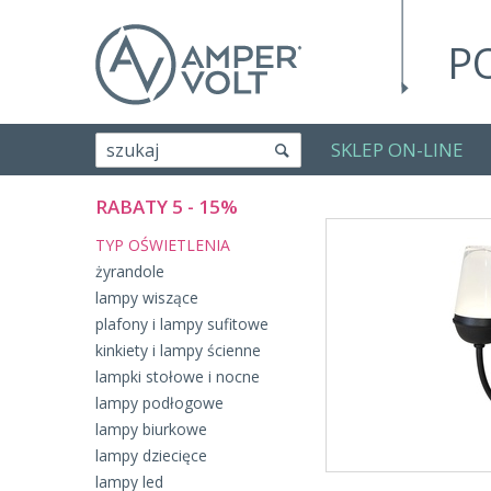
P
SKLEP ON-LINE
szukaj
RABATY 5 - 15%
TYP OŚWIETLENIA
żyrandole
lampy wiszące
plafony i lampy sufitowe
kinkiety i lampy ścienne
lampki stołowe i nocne
lampy podłogowe
lampy biurkowe
lampy dziecięce
lampy led