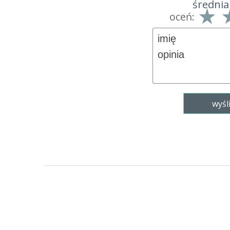
średnia
oceń: