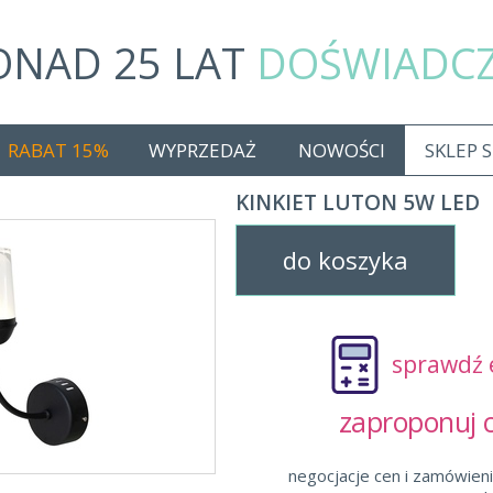
ONAD 25 LAT
DOŚWIADC
RABAT 15%
WYPRZEDAŻ
NOWOŚCI
SKLEP 
KINKIET LUTON 5W LED
do koszyka
sprawdź 
zaproponuj
negocjacje cen i zamówieni