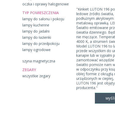
oczka i oprawy halogenowe
"Kinkiet LUTON 196 po
TYP POMIESZCZENIA
ledowe źródło światła,
podłużnym akrylowym 
lampy do salonu i pokoju
metalową oprawką. LE
lampy kuchenne
Światło emitowane prze
lampy do jadalni
światła dziennego. Będ
nie męczące. Temperat
lampy do łazienki
4000 K, a strumień świ
lampy do przedpokoju
Model LUTON 196 to l
lampy ogrodowe
przede wszystkim do u
kanapie lub w sypialni 
zamontować wszędzie 
szyna magnetyczna
światło pomoże nam w
w odpoczynku przy książ
ZEGARY
obłej formie z okrągłą
wszystkie zegary
urządzonych w ciepłej,
LUTON 196 jest objęty
producenta."
wyśli