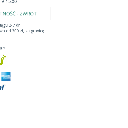
b 9-15.00
ATNOŚĆ - ZWROT
iągu 2-7 dni
a od 300 zł, za granicę
a »