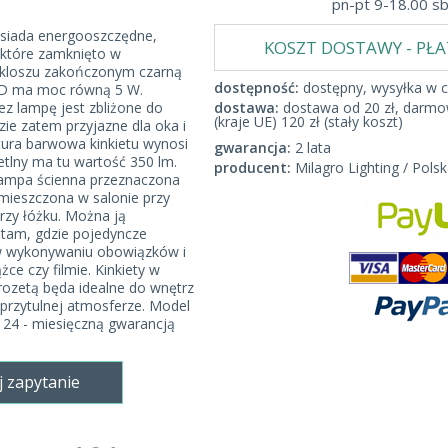
pn-pt 9-18.00 s
siada energooszczędne,
KOSZT DOSTAWY - PŁ
 które zamknięto w
kloszu zakończonym czarną
dostępność:
dostępny, wysyłka w c
D ma moc równą 5 W.
z lampę jest zbliżone do
dostawa:
dostawa od 20 zł, darmow
(kraje UE) 120 zł (stały koszt)
zie zatem przyjazne dla oka i
ura barwowa kinkietu wynosi
gwarancja:
2 lata
etlny ma tu wartość 350 lm.
producent:
Milagro Lighting / Polsk
ampa ścienna przeznaczona
mieszczona w salonie przy
przy łóżku. Można ją
tam, gdzie pojedyncze
 wykonywaniu obowiązków i
ce czy filmie. Kinkiety w
 rozetą będa idealne do wnętrz
 przytulnej atmosferze. Model
 24 - miesięczną gwarancją
j zapytanie