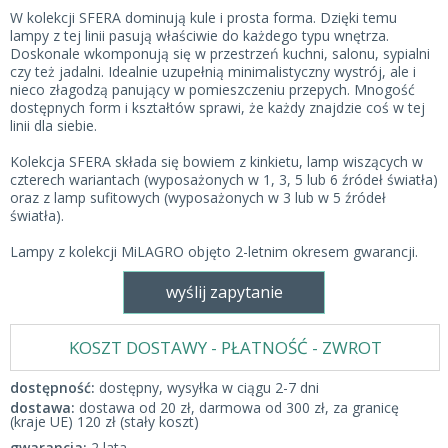
W kolekcji SFERA dominują kule i prosta forma. Dzięki temu
lampy z tej linii pasują właściwie do każdego typu wnętrza.
Doskonale wkomponują się w przestrzeń kuchni, salonu, sypialni
czy też jadalni. Idealnie uzupełnią minimalistyczny wystrój, ale i
nieco złagodzą panujący w pomieszczeniu przepych. Mnogość
dostępnych form i kształtów sprawi, że każdy znajdzie coś w tej
linii dla siebie.
Kolekcja SFERA składa się bowiem z kinkietu, lamp wiszących w
czterech wariantach (wyposażonych w 1, 3, 5 lub 6 źródeł światła)
oraz z lamp sufitowych (wyposażonych w 3 lub w 5 źródeł
światła).
Lampy z kolekcji MiLAGRO objęto 2-letnim okresem gwarancji.
wyślij zapytanie
KOSZT DOSTAWY - PŁATNOŚĆ - ZWROT
dostępność:
dostępny, wysyłka w ciągu 2-7 dni
dostawa:
dostawa od 20 zł, darmowa od 300 zł, za granicę
(kraje UE) 120 zł (stały koszt)
gwarancja:
2 lata