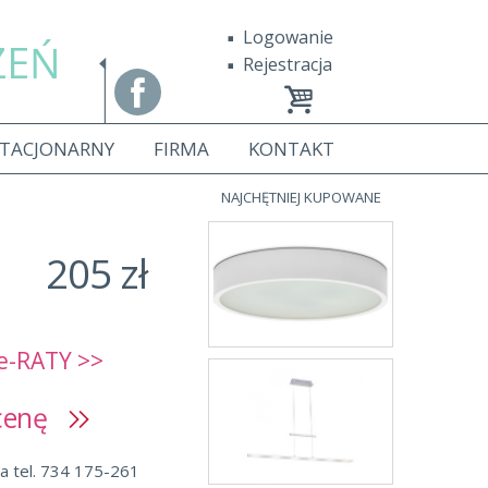
Logowanie
ZEŃ
Rejestracja
STACJONARNY
FIRMA
KONTAKT
NAJCHĘTNIEJ KUPOWANE
205 zł
e-RATY >>
 cenę
a tel. 734 175-261