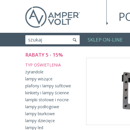
P
SKLEP ON-LINE
szukaj
RABATY 5 - 15%
TYP OŚWIETLENIA
żyrandole
lampy wiszące
plafony i lampy sufitowe
kinkiety i lampy ścienne
lampki stołowe i nocne
lampy podłogowe
lampy biurkowe
lampy dziecięce
lampy led