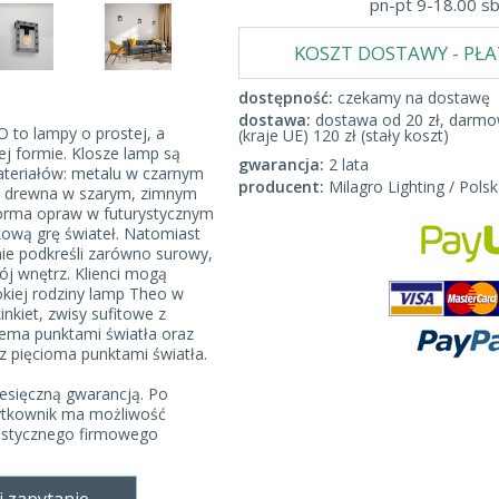
pn-pt 9-18.00 s
KOSZT DOSTAWY - PŁ
dostępność:
czekamy na dostawę
dostawa:
dostawa od 20 zł, darmow
 to lampy o prostej, a
(kraje UE) 120 zł (stały koszt)
j formie. Klosze lamp są
gwarancja:
2 lata
teriałów: metalu w czarnym
producent:
Milagro Lighting / Polsk
 drewna w szarym, zimnym
 forma opraw w futurystycznym
kową grę świateł. Natomiast
alnie podkreśli zarówno surowy,
ój wnętrz. Klienci mogą
okiej rodziny lamp Theo w
inkiet, zwisy sufitowe z
ema punktami światła oraz
az pięcioma punktami światła.
esięczną gwarancją. Po
ytkownik ma możliwość
listycznego firmowego