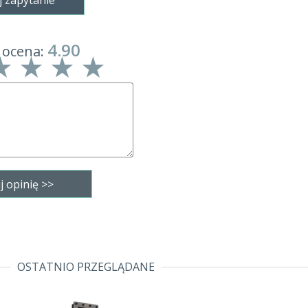
j zapytanie
4.90
 ocena:
OSTATNIO PRZEGLĄDANE