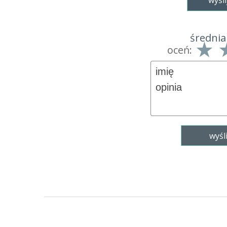
wyśli
średnia
oceń: