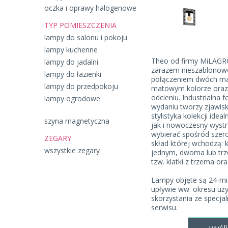
oczka i oprawy halogenowe
TYP POMIESZCZENIA
lampy do salonu i pokoju
lampy kuchenne
Theo od firmy MiLAGRO
lampy do jadalni
zarazem nieszablonowe
lampy do łazienki
połączeniem dwóch ma
lampy do przedpokoju
matowym kolorze oraz
odcieniu. Industrialna
lampy ogrodowe
wydaniu tworzy zjawis
stylistyka kolekcji ide
szyna magnetyczna
jak i nowoczesny wystr
wybierać spośród szer
ZEGARY
skład której wchodzą: k
wszystkie zegary
jednym, dwoma lub trz
tzw. klatki z trzema or
Lampy objęte są 24-mi
upływie ww. okresu uż
skorzystania ze specja
serwisu.