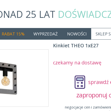
ONAD 25 LAT
DOŚWIADC
RABAT 15%
WYPRZEDAŻ
NOWOŚCI
SKLEP 
Kinkiet THEO 1xE27
czekamy na dostawę
sprawdź 
zaproponuj
negocjacje cen i zamówieni