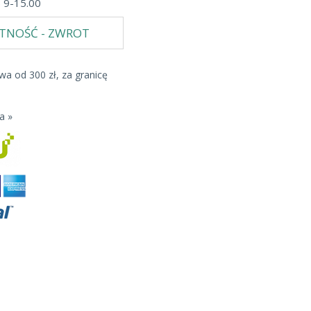
b 9-15.00
ATNOŚĆ - ZWROT
a od 300 zł, za granicę
a »