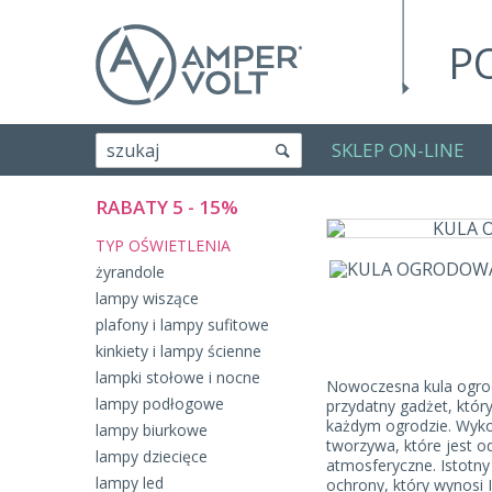
P
SKLEP ON-LINE
szukaj
RABATY 5 - 15%
TYP OŚWIETLENIA
żyrandole
lampy wiszące
plafony i lampy sufitowe
kinkiety i lampy ścienne
lampki stołowe i nocne
Nowoczesna kula ogro
lampy podłogowe
przydatny gadżet, któr
każdym ogrodzie. Wyk
lampy biurkowe
tworzywa, które jest o
lampy dziecięce
atmosferyczne. Istotny 
lampy led
ochrony, który wynosi I