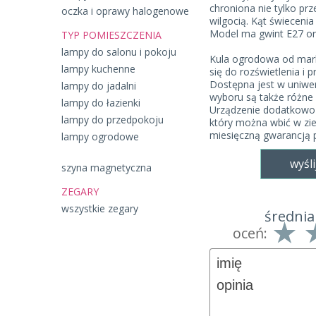
chroniona nie tylko prz
oczka i oprawy halogenowe
wilgocią. Kąt świeceni
Model ma gwint E27 ora
TYP POMIESZCZENIA
lampy do salonu i pokoju
Kula ogrodowa od mark
lampy kuchenne
się do rozświetlenia i 
Dostępna jest w uniwe
lampy do jadalni
wyboru są także różne 
lampy do łazienki
Urządzenie dodatkowo
lampy do przedpokoju
który można wbić w zie
miesięczną gwarancją 
lampy ogrodowe
wyśli
szyna magnetyczna
ZEGARY
wszystkie zegary
średnia
oceń: