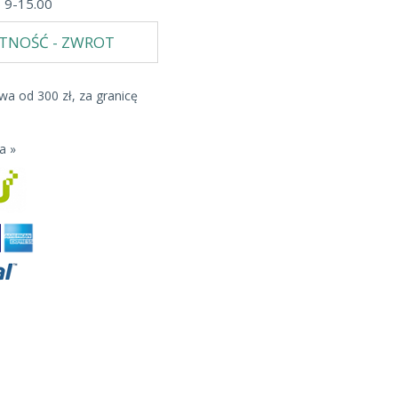
b 9-15.00
ATNOŚĆ - ZWROT
a od 300 zł, za granicę
a »