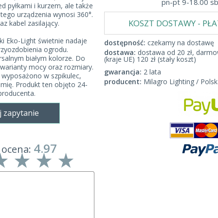
pn-pt 9-18.00 s
ed pyłkami i kurzem, ale także
a tego urządzenia wynosi 360°.
KOSZT DOSTAWY - PŁ
z kabel zasilający.
i Eko-Light świetnie nadaje
dostępność:
czekamy na dostawę
przyozdobienia ogrodu.
dostawa:
dostawa od 20 zł, darmow
rsalnym białym kolorze. Do
(kraje UE) 120 zł (stały koszt)
warianty mocy oraz rozmiary.
gwarancja:
2 lata
 wyposażono w szpikulec,
producent:
Milagro Lighting / Polsk
mię. Produkt ten objęto 24-
producenta.
j zapytanie
4.97
 ocena: