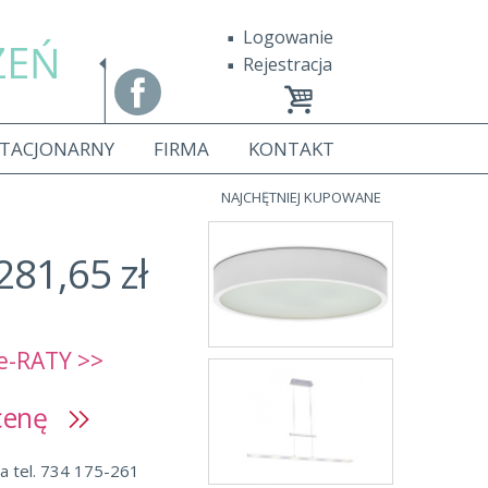
Logowanie
ZEŃ
Rejestracja
STACJONARNY
FIRMA
KONTAKT
NAJCHĘTNIEJ KUPOWANE
281,65 zł
e-RATY >>
 cenę
a tel. 734 175-261