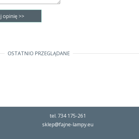
OSTATNIO PRZEGLĄDANE
tel. 734 175-261
sklep@fajne-lampy.eu