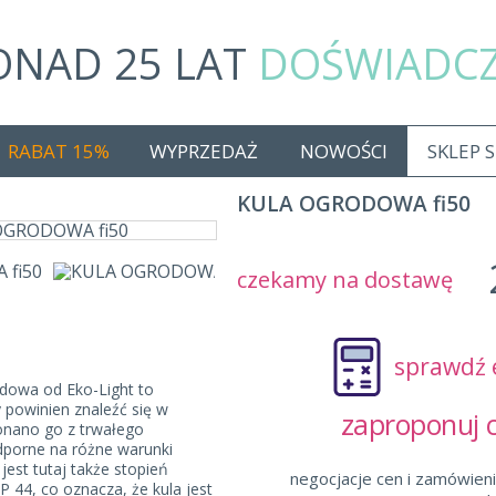
ONAD 25 LAT
DOŚWIADC
RABAT 15%
WYPRZEDAŻ
NOWOŚCI
SKLEP 
KULA OGRODOWA fi50
czekamy na dostawę
sprawdź 
dowa od Eko-Light to
y powinien znaleźć się w
zaproponuj
onano go z trwałego
dporne na różne warunki
jest tutaj także stopień
negocjacje cen i zamówieni
P 44, co oznacza, że kula jest