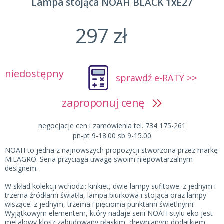
Lampa stojąca NOAH BLACK 1xE27
297 zł
niedostępny
sprawdź e-RATY >>
zaproponuj cenę
negocjacje cen i zamówienia tel. 734 175-261
pn-pt 9-18.00 sb 9-15.00
NOAH to jedna z najnowszych propozycji stworzona przez markę
MiLAGRO. Seria przyciąga uwagę swoim niepowtarzalnym
designem.
W skład kolekcji wchodzi: kinkiet, dwie lampy sufitowe: z jednym i
trzema źródłami światła, lampa biurkowa i stojąca oraz lampy
wiszące: z jednym, trzema i pięcioma punktami świetlnymi.
Wyjątkowym elementem, który nadaje serii NOAH stylu eko jest
metalowy klosz zabudowany płaskim, drewnianym dodatkiem.