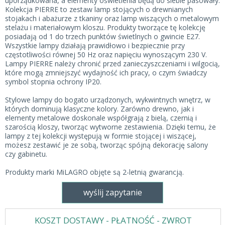
uporządkowana, a elementy oświetlenia będą do siebie pasowały.
Kolekcja PIERRE to zestaw lamp stojących o drewnianych
stojakach i abażurze z tkaniny oraz lamp wiszących o metalowym
stelażu i materiałowym kloszu. Produkty tworzące tę kolekcję
posiadają od 1 do trzech punktów świetlnych o gwincie E27.
Wszystkie lampy działają prawidłowo i bezpiecznie przy
częstotliwości równej 50 Hz oraz napięciu wynoszącym 230 V.
Lampy PIERRE należy chronić przed zanieczyszczeniami i wilgocią,
które mogą zmniejszyć wydajność ich pracy, o czym świadczy
symbol stopnia ochrony IP20.
Stylowe lampy do bogato urządzonych, wykwintnych wnętrz, w
których dominują klasyczne kolory. Zarówno drewno, jak i
elementy metalowe doskonale współgrają z bielą, czernią i
szarością kloszy, tworząc wytworne zestawienia. Dzięki temu, że
lampy z tej kolekcji występują w formie stojącej i wiszącej,
możesz zestawić je ze sobą, tworząc spójną dekorację salony
czy gabinetu.
Produkty marki MiLAGRO objęte są 2-letnią gwarancją.
wyślij zapytanie
KOSZT DOSTAWY - PŁATNOŚĆ - ZWROT