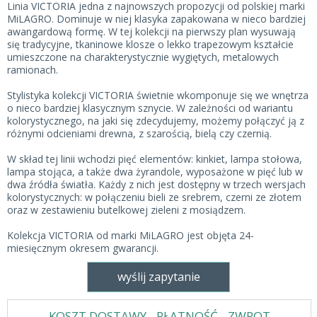
Linia VICTORIA jedna z najnowszych propozycji od polskiej marki
MiLAGRO. Dominuje w niej klasyka zapakowana w nieco bardziej
awangardową formę. W tej kolekcji na pierwszy plan wysuwają
się tradycyjne, tkaninowe klosze o lekko trapezowym kształcie
umieszczone na charakterystycznie wygiętych, metalowych
ramionach.
Stylistyka kolekcji VICTORIA świetnie wkomponuje się we wnętrza
o nieco bardziej klasycznym sznycie. W zależności od wariantu
kolorystycznego, na jaki się zdecydujemy, możemy połączyć ją z
różnymi odcieniami drewna, z szarością, bielą czy czernią.
W skład tej linii wchodzi pięć elementów: kinkiet, lampa stołowa,
lampa stojąca, a także dwa żyrandole, wyposażone w pięć lub w
dwa źródła światła. Każdy z nich jest dostępny w trzech wersjach
kolorystycznych: w połączeniu bieli ze srebrem, czerni ze złotem
oraz w zestawieniu butelkowej zieleni z mosiądzem.
Kolekcja VICTORIA od marki MiLAGRO jest objęta 24-
miesięcznym okresem gwarancji.
wyślij zapytanie
KOSZT DOSTAWY - PŁATNOŚĆ - ZWROT