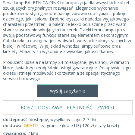
Seria lamp BALETNICA PINK to propozycja dla wszystkich kobiet
szukających oryginalnych rozwiązań. Eleganckie wykonanie
produktów w stylu glamour pasuje zarówno do sypialni, pokoju
dziennego, jak i salonu. Drobne kryształki nadadzą wyjątkowego
charakteru przestrzeni, a baletnice lekko poruszane przez wiatr
stworzą wrażenie wirujących tancerek. Dzięki temu lampa poza
swoją podstawową funkcją stanie się elementem dekoracyjnym.
Cała kolekcja dostępna jest w dwóch wersjach kolorystycznych w
białej i w różowej. W jej skład wchodzą lampy sufitowe oraz
kinkiety. Abażury są wykonane z wysokiej jakości tkaniny.
Producent udziela na lampy 24-miesięcznej gwarancji, w ramach
której świadczy nieodpłatnie usługi gwarancyjne. Po upływie tego
okresu istnieje możliwość skorzystania ze specjalistycznego
serwisu firmowego.
wyślij zapytanie
KOSZT DOSTAWY - PŁATNOŚĆ - ZWROT
dostępność:
dostępny, wysyłka w ciągu 2-7 dni
dostawa:
GRATIS
, za granicę (kraje UE) 120 zł (stały koszt)
gwarancja:
2 lata