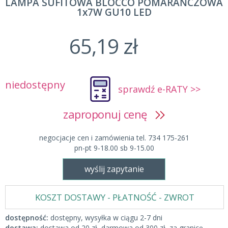
LAMPA SUFITOWA BLOCCO POMARAŃCZOWA
1x7W GU10 LED
65,19 zł
niedostępny
sprawdź e-RATY >>
zaproponuj cenę
negocjacje cen i zamówienia tel. 734 175-261
pn-pt 9-18.00 sb 9-15.00
wyślij zapytanie
KOSZT DOSTAWY - PŁATNOŚĆ - ZWROT
dostępność:
dostępny, wysyłka w ciągu 2-7 dni
dostawa:
dostawa od 20 zł, darmowa od 300 zł, za granicę