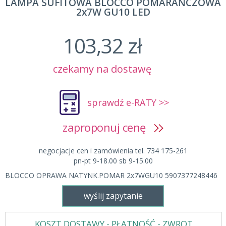
LAMPA SUFITOWA BLOCCO POMARAŃCZOWA
2x7W GU10 LED
103,32 zł
czekamy na dostawę
sprawdź e-RATY >>
zaproponuj cenę
negocjacje cen i zamówienia tel. 734 175-261
pn-pt 9-18.00 sb 9-15.00
BLOCCO OPRAWA NATYNK.POMAR 2x7WGU10 5907377248446
wyślij zapytanie
KOSZT DOSTAWY - PŁATNOŚĆ - ZWROT