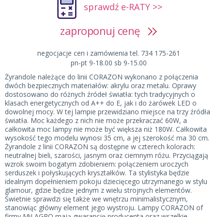
sprawdź e-RATY >>
zaproponuj cenę
negocjacje cen i zamówienia tel. 734 175-261
pn-pt 9-18.00 sb 9-15.00
Żyrandole należące do linii CORAZON wykonano z połączenia
dwóch bezpiecznych materiałów: akrylu oraz metalu. Oprawy
dostosowano do różnych źródeł światła: tych tradycyjnych o
klasach energetycznych od A++ do E, jak i do żarówek LED o
dowolnej mocy. W tej lampie przewidziano miejsce na trzy źródła
światła. Moc każdego z nich nie może przekraczać 60W, a
całkowita moc lampy nie może być większa niż 180W. Całkowita
wysokość tego modelu wynosi 35 cm, a jej szerokość ma 30 cm.
Żyrandole z linii CORAZON są dostępne w czterech kolorach:
neutralnej bieli, szarości, jasnym oraz ciemnym różu. Przyciągają
wzrok swoim bogatym zdobieniem: połączeniem uroczych
serduszek i połyskujących kryształków. Ta stylistyka będzie
idealnym dopełnieniem pokoju dziecięcego utrzymanego w stylu
glamour, gdzie będzie jednym z wielu strojnych elementów.
Świetnie sprawdzi się także we wnętrzu minimalistycznym,
stanowiąc główny element jego wystroju. Lampy CORAZON of
firmy MiLAGRO mają gwarancję producenta oraz wszelkie