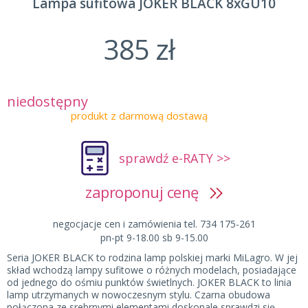
Lampa sufitowa JOKER BLACK 8xGU10
385 zł
niedostępny
produkt z darmową dostawą
sprawdź e-RATY >>
zaproponuj cenę
negocjacje cen i zamówienia tel. 734 175-261
pn-pt 9-18.00 sb 9-15.00
Seria JOKER BLACK to rodzina lamp polskiej marki MiLagro. W jej
skład wchodzą lampy sufitowe o różnych modelach, posiadające
od jednego do ośmiu punktów świetlnych. JOKER BLACK to linia
lamp utrzymanych w nowoczesnym stylu. Czarna obudowa
połączona ze srebrnymi elementami doskonale sprawdzi się