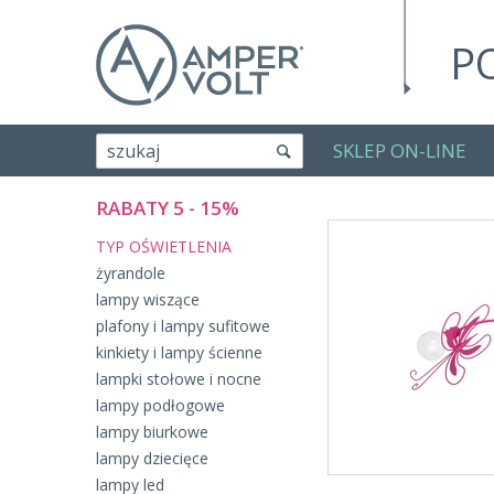
P
SKLEP ON-LINE
szukaj
RABATY 5 - 15%
TYP OŚWIETLENIA
żyrandole
lampy wiszące
plafony i lampy sufitowe
kinkiety i lampy ścienne
lampki stołowe i nocne
lampy podłogowe
lampy biurkowe
lampy dziecięce
lampy led