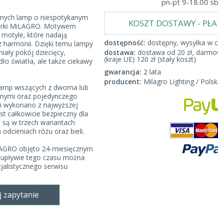
pn-pt 9-18.00 s
znych lamp o niespotykanym
KOSZT DOSTAWY - PŁ
marki MiLAGRO. Motywem
ą motyle, które nadają
dostępność:
dostępny, wysyłka w c
 harmonii. Dzięki temu lampy
niały pokój dziecięcy,
dostawa:
dostawa od 20 zł, darmow
(kraje UE) 120 zł (stały koszt)
dło światła, ale także ciekawy
gwarancja:
2 lata
producent:
Milagro Lighting / Polsk
 lamp wiszących z dwoma lub
lnymi oraz pojedynczego
li wykonano z najwyższej
est całkowicie bezpieczny dla
 są w trzech wariantach
odcieniach różu oraz bieli.
LAGRO objęto 24-miesięcznym
 upływie tego czasu można
cjalistycznego serwisu
j zapytanie