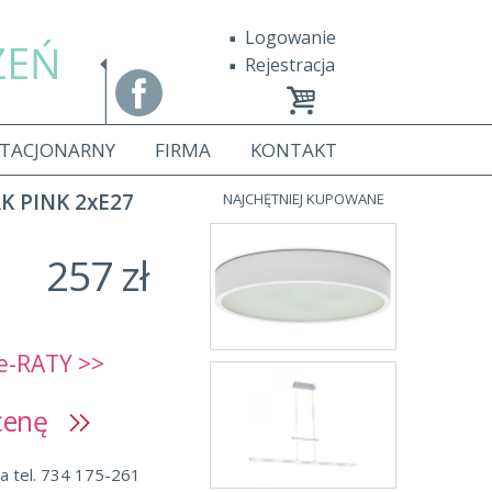
Logowanie
ZEŃ
Rejestracja
STACJONARNY
FIRMA
KONTAKT
K PINK 2xE27
NAJCHĘTNIEJ KUPOWANE
257 zł
e-RATY >>
 cenę
a tel. 734 175-261