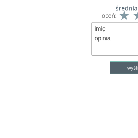
średnia
oceń: