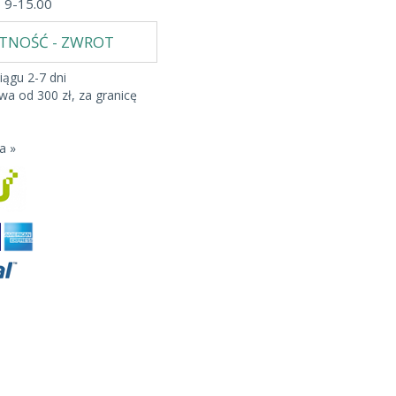
b 9-15.00
ATNOŚĆ - ZWROT
iągu 2-7 dni
a od 300 zł, za granicę
a »