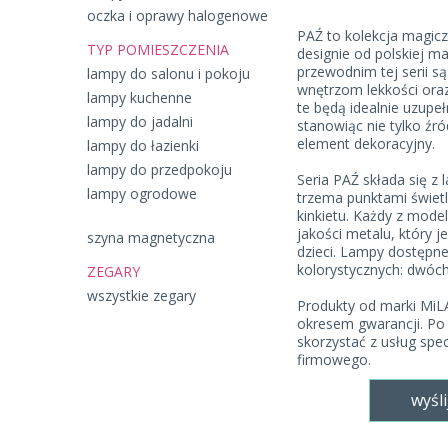
oczka i oprawy halogenowe
PAŹ to kolekcja magic
TYP POMIESZCZENIA
designie od polskiej 
przewodnim tej serii s
lampy do salonu i pokoju
wnętrzom lekkości oraz
lampy kuchenne
te będą idealnie uzupeł
lampy do jadalni
stanowiąc nie tylko źró
element dekoracyjny.
lampy do łazienki
lampy do przedpokoju
Seria PAŹ składa się z
lampy ogrodowe
trzema punktami świet
kinkietu. Każdy z mode
jakości metalu, który j
szyna magnetyczna
dzieci. Lampy dostępne
kolorystycznych: dwóch 
ZEGARY
wszystkie zegary
Produkty od marki Mi
okresem gwarancji. Po
skorzystać z usług spe
firmowego.
wyśli