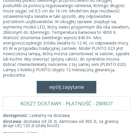
Obudowy punktu świetlnego przymocowano do okrągłej
podsufitki za pomocą regulowanego ramienia, którego długość
może sięgać od 9,5 cm do 16 cm. Model ten daje możliwość
ustawienia kąta światła w taki sposób, aby odpowiadała
potrzebom użytkowników. W okrągłej oprawie znajduje się
wymienny moduł LED, który świeci przyjemnym dla oka światłem,
zbliżonym do dziennego. Temperatura barwowa to 4000 K.
Wartość strumienia świetlnego wynosi 840 lm. Moc
energooszczędnego źródła światła to 12 W, co odpowiada mocy
65 W w przypadku tradycyjnej żarówki. Model PUNTO 023 jest
nowoczesną lampą, którą można zamontować w salonie, sypialni
lub kuchni. Aby stworzyć spójną całość, do żyrandola można
dobrać równieżkinkiety naścienne z tej samej serii (PUNTO 020).
Lampy z kolekcji PUNTO objęto 12-miesięczną gwarancją
producenta.
wyślij zapytanie
KOSZT DOSTAWY - PŁATNOŚĆ - ZWROT
dostępność:
czekamy na dostawę
dostawa:
dostawa od 20 zł, darmowa od 300 zł, za granicę
(kraje UE) 120 zł (stały koszt)