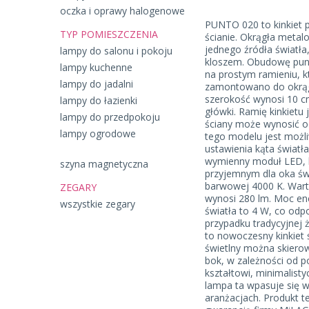
oczka i oprawy halogenowe
PUNTO 020 to kinkiet 
TYP POMIESZCZENIA
ścianie. Okrągła meta
jednego źródła światł
lampy do salonu i pokoju
kloszem. Obudowę pun
lampy kuchenne
na prostym ramieniu, kt
lampy do jadalni
zamontowano do okrągłe
szerokość wynosi 10 c
lampy do łazienki
główki. Ramię kinkietu
lampy do przedpokoju
ściany może wynosić o
lampy ogrodowe
tego modelu jest możl
ustawienia kąta światła
wymienny moduł LED, k
szyna magnetyczna
przyjemnym dla oka św
barwowej 4000 K. Wart
ZEGARY
wynosi 280 lm. Moc e
wszystkie zegary
światła to 4 W, co od
przypadku tradycyjnej
to nowoczesny kinkiet 
świetlny można skiero
bok, w zależności od p
kształtowi, minimalistyc
lampa ta wpasuje się w
aranżacjach. Produkt t