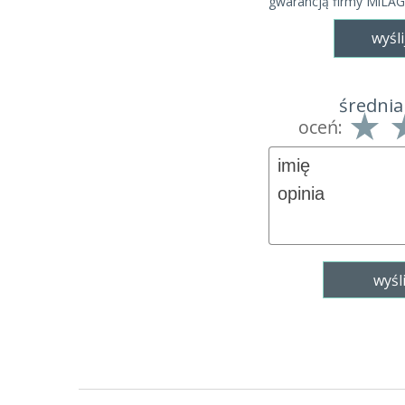
gwarancją firmy MiLA
wyśli
średnia
oceń: