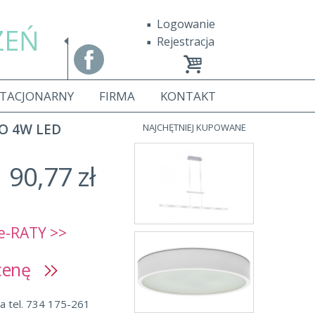
Logowanie
ZEŃ
Rejestracja
STACJONARNY
FIRMA
KONTAKT
O 4W LED
NAJCHĘTNIEJ KUPOWANE
90,77 zł
e-RATY >>
 cenę
a tel. 734 175-261