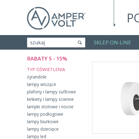
P
SKLEP ON-LINE
szukaj
RABATY 5 - 15%
TYP OŚWIETLENIA
żyrandole
lampy wiszące
plafony i lampy sufitowe
kinkiety i lampy ścienne
lampki stołowe i nocne
lampy podłogowe
lampy biurkowe
lampy dziecięce
lampy led