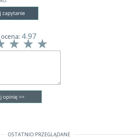
GRO.
j zapytanie
4.97
 ocena:
OSTATNIO PRZEGLĄDANE