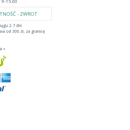
b 9-15.00
ATNOŚĆ - ZWROT
iągu 2-7 dni
a od 300 zł, za granicę
a »