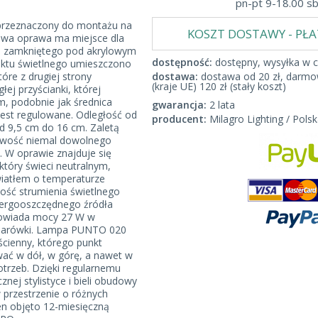
pn-pt 9-18.00 s
przeznaczony do montażu na
KOSZT DOSTAWY - PŁ
lowa oprawa ma miejsce dla
a, zamkniętego pod akrylowym
dostępność:
dostępny, wysyłka w c
ktu świetlnego umieszczono
óre z drugiej strony
dostawa:
dostawa od 20 zł, darmow
(kraje UE) 120 zł (stały koszt)
j przyścianki, której
m, podobnie jak średnica
gwarancja:
2 lata
 jest regulowane. Odległość od
producent:
Milagro Lighting / Polsk
d 9,5 cm do 16 cm. Zaletą
iwość niemal dowolnego
. W oprawie znajduje się
tóry świeci neutralnym,
iatłem o temperaturze
ość strumienia świetlnego
nergooszczędnego źródła
powiada mocy 27 W w
 żarówki. Lampa PUNTO 020
ścienny, którego punkt
wać w dół, w górę, a nawet w
otrzeb. Dzięki regularnemu
znej stylistyce i bieli obudowy
 przestrzenie o różnych
en objęto 12-miesięczną