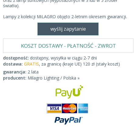
oraz z lamp sufitowych (wyposażonych w 3 lub w 5 źródeł
światła).
Lampy z kolekcji MiLAGRO objęto 2-letnim okresem gwarancji.
wyślij zapytanie
KOSZT DOSTAWY - PŁATNOŚĆ - ZWROT
dostępność:
dostępny, wysyłka w ciągu 2-7 dni
dostawa:
GRATIS
, za granicę (kraje UE) 120 zł (stały koszt)
gwarancja:
2 lata
producent:
Milagro Lighting / Polska »