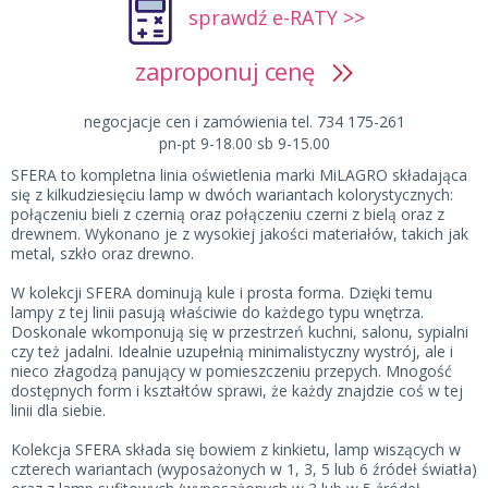
sprawdź e-RATY >>
zaproponuj cenę
negocjacje cen i zamówienia tel. 734 175-261
pn-pt 9-18.00 sb 9-15.00
SFERA to kompletna linia oświetlenia marki MiLAGRO składająca
się z kilkudziesięciu lamp w dwóch wariantach kolorystycznych:
połączeniu bieli z czernią oraz połączeniu czerni z bielą oraz z
drewnem. Wykonano je z wysokiej jakości materiałów, takich jak
metal, szkło oraz drewno.
W kolekcji SFERA dominują kule i prosta forma. Dzięki temu
lampy z tej linii pasują właściwie do każdego typu wnętrza.
Doskonale wkomponują się w przestrzeń kuchni, salonu, sypialni
czy też jadalni. Idealnie uzupełnią minimalistyczny wystrój, ale i
nieco złagodzą panujący w pomieszczeniu przepych. Mnogość
dostępnych form i kształtów sprawi, że każdy znajdzie coś w tej
linii dla siebie.
Kolekcja SFERA składa się bowiem z kinkietu, lamp wiszących w
czterech wariantach (wyposażonych w 1, 3, 5 lub 6 źródeł światła)