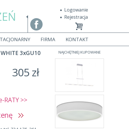
Logowanie
ZEŃ
Rejestracja
STACJONARNY
FIRMA
KONTAKT
 WHITE 3xGU10
NAJCHĘTNIEJ KUPOWANE
305 zł
e-RATY >>
 cenę