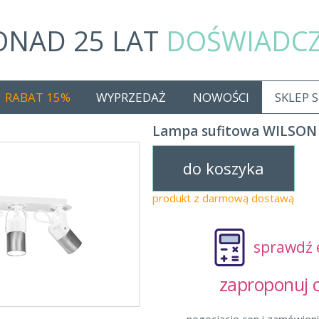
ONAD 25 LAT
DOŚWIADC
RABAT 15%
WYPRZEDAŻ
NOWOŚCI
SKLEP 
Lampa sufitowa WILSON
do koszyka
produkt z darmową dostawą
sprawdź 
zaproponuj