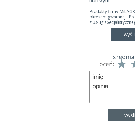
biurowych.
Produkty firmy MiLAGR
okresem gwarancji. Po
z usług specjalistyczn
wyśli
średnia
oceń: