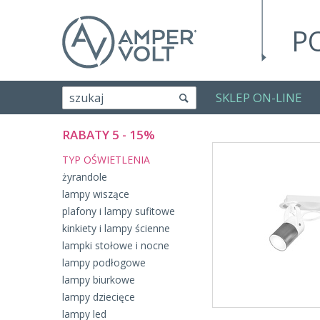
P
SKLEP ON-LINE
szukaj
RABATY 5 - 15%
TYP OŚWIETLENIA
żyrandole
lampy wiszące
plafony i lampy sufitowe
kinkiety i lampy ścienne
lampki stołowe i nocne
lampy podłogowe
lampy biurkowe
lampy dziecięce
lampy led