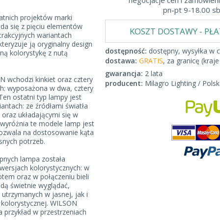
negocjacje cen i zamówieni
pn-pt 9-18.00 s
atnich projektów marki
da się z pięciu elementów
KOSZT DOSTAWY - PŁ
rakcyjnych wariantach
teryzuje ją oryginalny design
dostępność:
dostępny, wysyłka w c
ą kolorystykę z nutą
dostawa:
GRATIS
, za granicę (kraje
gwarancja:
2 lata
N wchodzi kinkiet oraz cztery
producent:
Milagro Lighting / Polsk
ch: wyposażona w dwa, cztery
 Ten ostatni typ lampy jest
antach: ze źródłami światła
i oraz układającymi się w
wyróżnia te modele lamp jest
ozwala na dostosowanie kąta
snych potrzeb.
pnych lampa została
wersjach kolorystycznych: w
otem oraz w połączeniu bieli
dą świetnie wyglądać,
utrzymanych w jasnej, jak i
i kolorystycznej. WILSON
a przykład w przestrzeniach