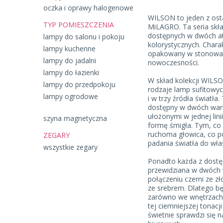
oczka i oprawy halogenowe
WILSON to jeden z ost
TYP POMIESZCZENIA
MiLAGRO. Ta seria skła
dostępnych w dwóch at
lampy do salonu i pokoju
kolorystycznych. Charak
lampy kuchenne
opakowany w stonowan
lampy do jadalni
nowoczesności.
lampy do łazienki
W skład kolekcji WILSO
lampy do przedpokoju
rodzaje lamp sufitowy
lampy ogrodowe
i w trzy źródła światła.
dostępny w dwóch wari
ułożonymi w jednej lini
szyna magnetyczna
formę śmigła. Tym, co 
ruchoma głowica, co p
ZEGARY
padania światła do wła
wszystkie zegary
Ponadto każda z dostę
przewidziana w dwóch 
połączeniu czerni ze zł
ze srebrem. Dlatego bę
zarówno we wnętrzach 
tej ciemniejszej tonacj
świetnie sprawdzi się n