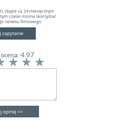
O objęte są 24-miesięcznym
 tym czasie można skorzystać
ego serwisu firmowego.
j zapytanie
4.97
 ocena: