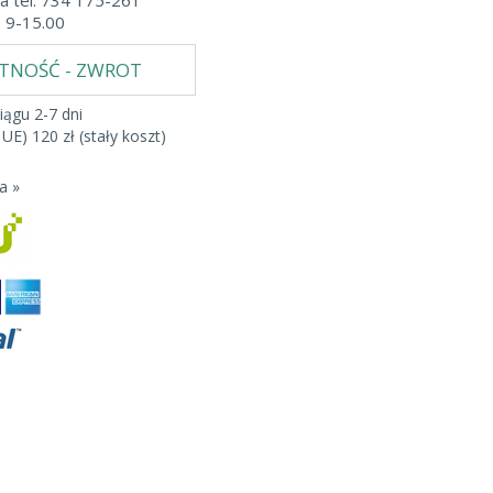
a tel. 734 175-261
b 9-15.00
ATNOŚĆ - ZWROT
iągu 2-7 dni
 UE) 120 zł (stały koszt)
a »