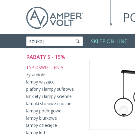
P
SKLEP ON-LINE
szukaj
RABATY 5 - 15%
TYP OŚWIETLENIA
żyrandole
lampy wiszące
plafony i lampy sufitowe
kinkiety i lampy ścienne
lampki stołowe i nocne
lampy podłogowe
lampy biurkowe
lampy dziecięce
lampy led