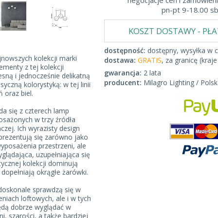
negocjacje cen i zamówieni
pn-pt 9-18.00 s
KOSZT DOSTAWY - PŁ
dostępność:
dostępny, wysyłka w c
nowszych kolekcji marki
dostawa:
GRATIS
, za granicę (kraje
menty z tej kolekcji
gwarancja:
2 lata
sną i jednocześnie delikatną
producent:
Milagro Lighting / Polsk
syczną kolorystyką: w tej linii
oraz biel.
a się z czterech lamp
osażonych w trzy źródła
nczej. Ich wyrazisty design
prezentują się zarówno jako
posażenia przestrzeni, ale
glądająca, uzupełniająca się
tycznej kolekcji dominują
 dopełniają okrągłe żarówki.
doskonale sprawdzą się w
niach loftowych, ale i w tych
Będą dobrze wyglądać w
ni, szarości, a także bardziej