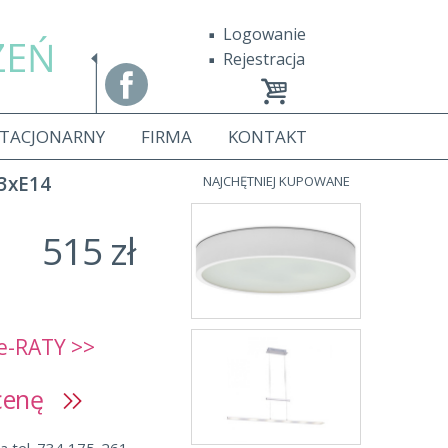
Logowanie
ZEŃ
Rejestracja
STACJONARNY
FIRMA
KONTAKT
3xE14
NAJCHĘTNIEJ KUPOWANE
515 zł
e-RATY >>
 cenę