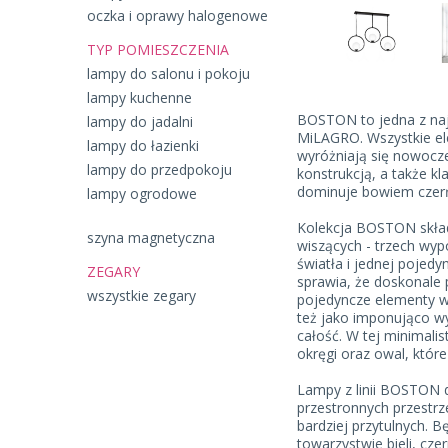
oczka i oprawy halogenowe
TYP POMIESZCZENIA
lampy do salonu i pokoju
lampy kuchenne
BOSTON to jedna z naj
lampy do jadalni
MiLAGRO. Wszystkie ele
lampy do łazienki
wyróżniają się nowocze
lampy do przedpokoju
konstrukcją, a także kla
dominuje bowiem czerń 
lampy ogrodowe
Kolekcja BOSTON skład
szyna magnetyczna
wiszących - trzech wyp
światła i jednej pojedy
ZEGARY
sprawia, że doskonale 
wszystkie zegary
pojedyncze elementy wy
też jako imponująco wy
całość. W tej minimalis
okręgi oraz owal, które
Lampy z linii BOSTON 
przestronnych przestrze
bardziej przytulnych. 
towarzystwie bieli, czer