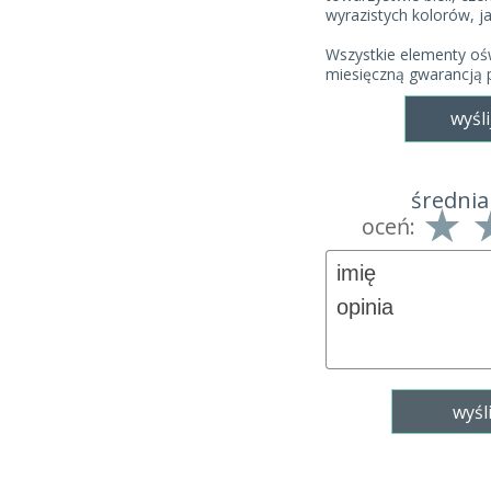
wyrazistych kolorów, j
Wszystkie elementy ośw
miesięczną gwarancją 
wyśli
średnia
oceń: