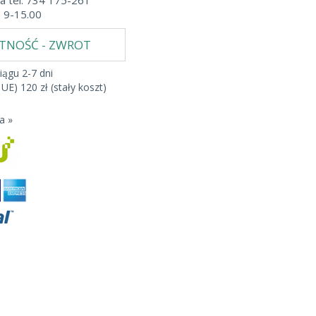
a tel. 734 175-261
b 9-15.00
ATNOŚĆ - ZWROT
iągu 2-7 dni
 UE) 120 zł (stały koszt)
a »