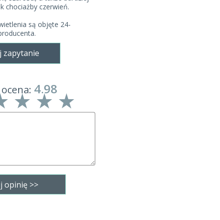
ak chociażby czerwień.
ietlenia są objęte 24-
producenta.
j zapytanie
4.98
 ocena: