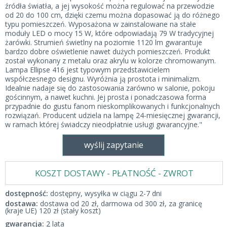
źródła światła, a jej wysokość można regulować na przewodzie
od 20 do 100 cm, dzięki czemu można dopasować ją do różnego
typu pomieszczeń. Wyposażona w zainstalowane na stałe
moduły LED o mocy 15 W, które odpowiadają 79 W tradycyjnej
żarówki. Strumień świetlny na poziomie 1120 lm gwarantuje
bardzo dobre oświetlenie nawet dużych pomieszczeń. Produkt
został wykonany z metalu oraz akrylu w kolorze chromowanym.
Lampa Ellipse 416 jest typowym przedstawicielem
współczesnego designu. Wyróżnia ją prostota i minimalizm.
Idealnie nadaje się do zastosowania zarówno w salonie, pokoju
gościnnym, a nawet kuchni. Jej prosta i ponadczasowa forma
przypadnie do gustu fanom nieskomplikowanych i funkcjonalnych
rozwiązań. Producent udziela na lampę 24-miesięcznej gwarancji,
w ramach której świadczy nieodpłatnie usługi gwarancyjne."
wyślij zapytanie
KOSZT DOSTAWY - PŁATNOŚĆ - ZWROT
dostępność:
dostępny, wysyłka w ciągu 2-7 dni
dostawa:
dostawa od 20 zł, darmowa od 300 zł, za granicę
(kraje UE) 120 zł (stały koszt)
gwarancja:
2 lata