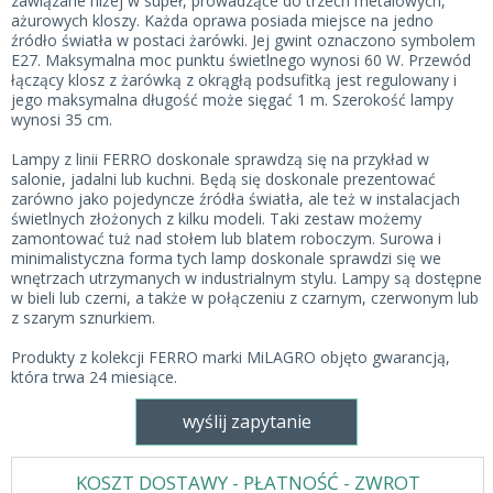
zawiązane niżej w supeł, prowadzące do trzech metalowych,
ażurowych kloszy. Każda oprawa posiada miejsce na jedno
źródło światła w postaci żarówki. Jej gwint oznaczono symbolem
E27. Maksymalna moc punktu świetlnego wynosi 60 W. Przewód
łączący klosz z żarówką z okrągłą podsufitką jest regulowany i
jego maksymalna długość może sięgać 1 m. Szerokość lampy
wynosi 35 cm.
Lampy z linii FERRO doskonale sprawdzą się na przykład w
salonie, jadalni lub kuchni. Będą się doskonale prezentować
zarówno jako pojedyncze źródła światła, ale też w instalacjach
świetlnych złożonych z kilku modeli. Taki zestaw możemy
zamontować tuż nad stołem lub blatem roboczym. Surowa i
minimalistyczna forma tych lamp doskonale sprawdzi się we
wnętrzach utrzymanych w industrialnym stylu. Lampy są dostępne
w bieli lub czerni, a także w połączeniu z czarnym, czerwonym lub
z szarym sznurkiem.
Produkty z kolekcji FERRO marki MiLAGRO objęto gwarancją,
która trwa 24 miesiące.
wyślij zapytanie
KOSZT DOSTAWY - PŁATNOŚĆ - ZWROT