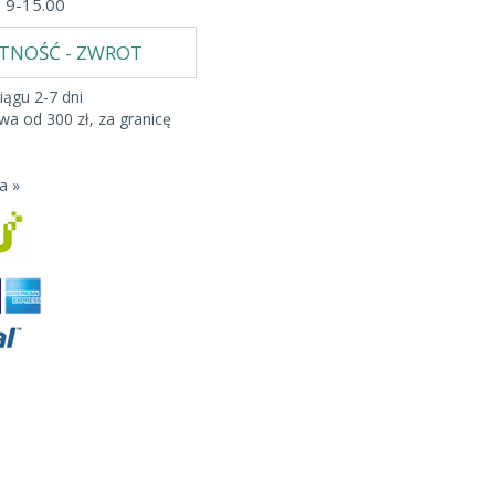
b 9-15.00
ATNOŚĆ - ZWROT
iągu 2-7 dni
a od 300 zł, za granicę
a »