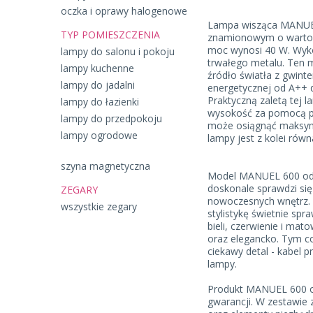
oczka i oprawy halogenowe
Lampa wisząca MANUEL
TYP POMIESZCZENIA
znamionowym o wartośc
moc wynosi 40 W. Wyko
lampy do salonu i pokoju
trwałego metalu. Ten 
lampy kuchenne
źródło światła z gwint
lampy do jadalni
energetycznej od A++ 
Praktyczną zaletą tej l
lampy do łazienki
wysokość za pomocą pr
lampy do przedpokoju
może osiągnąć maksym
lampy ogrodowe
lampy jest z kolei rów
szyna magnetyczna
Model MANUEL 600 od 
doskonale sprawdzi się
ZEGARY
nowoczesnych wnętrz.
wszystkie zegary
stylistykę świetnie spr
bieli, czerwienie i ma
oraz elegancko. Tym co
ciekawy detal - kabel 
lampy.
Produkt MANUEL 600 
gwarancji. W zestawie z