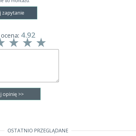
ne do montażu.
j zapytanie
4.92
 ocena:
OSTATNIO PRZEGLĄDANE