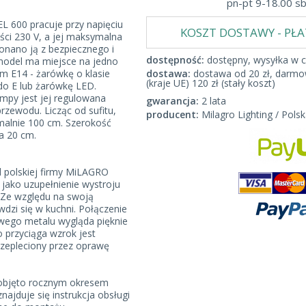
pn-pt 9-18.00 s
 600 pracuje przy napięciu
KOSZT DOSTAWY - PŁ
i 230 V, a jej maksymalna
nano ją z bezpiecznego i
dostępność:
dostępny, wysyłka w c
model ma miejsce na jedno
em E14 - żarówkę o klasie
dostawa:
dostawa od 20 zł, darmow
(kraje UE) 120 zł (stały koszt)
do E lub żarówkę LED.
ampy jest jej regulowana
gwarancja:
2 lata
zewodu. Licząc od sufitu,
producent:
Milagro Lighting / Polsk
alnie 100 cm. Szerokość
na 20 cm.
polskiej firmy MiLAGRO
 jako uzupełnienie wystroju
 Ze względu na swoją
awdzi się w kuchni. Połączenie
towego metalu wygląda pięknie
 przyciąga wzrok jest
przepleciony przez oprawę
objęto rocznym okresem
najduje się instrukcja obsługi