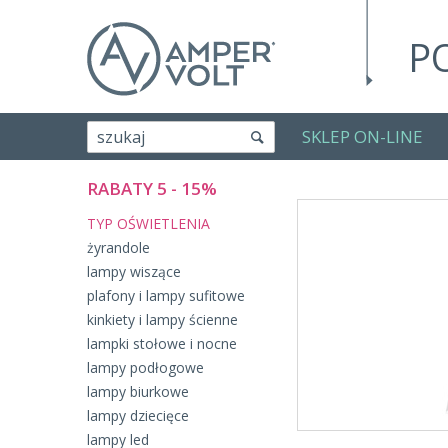
P
SKLEP ON-LINE
szukaj
RABATY 5 - 15%
TYP OŚWIETLENIA
żyrandole
lampy wiszące
plafony i lampy sufitowe
kinkiety i lampy ścienne
lampki stołowe i nocne
lampy podłogowe
lampy biurkowe
lampy dziecięce
lampy led