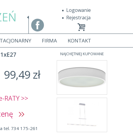
Logowanie
ZEŃ
Rejestracja
STACJONARNY
FIRMA
KONTAKT
1xE27
NAJCHĘTNIEJ KUPOWANE
99,49 zł
e-RATY >>
 cenę
a tel. 734 175-261