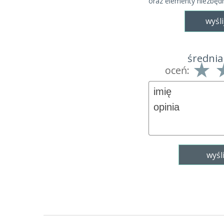
oraz elementy niezbęd
wyśli
średnia
oceń: