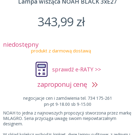
Lampa wisząca NOAH BLACK 3xE27
343,99 zł
niedostępny
produkt z darmową dostawą
sprawdź e-RATY >>
zaproponuj cenę
negocjacje cen i zamówienia tel. 734 175-261
pn-pt 9-18.00 sb 9-15.00
NOAH to jedna z najnowszych propozycji stworzona przez markę
MiLAGRO. Seria przyciąga uwagę swoim niepowtarzalnym
designem.
W skład kolekcji wchodzi: kinkiet, dwie lampy sufitowe: z jednym i