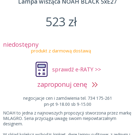
Lampa wisząca NOAH BLACK 5xE27
523 zł
niedostępny
produkt z darmową dostawą
sprawdź e-RATY >>
zaproponuj cenę
negocjacje cen i zamówienia tel. 734 175-261
pn-pt 9-18.00 sb 9-15.00
NOAH to jedna z najnowszych propozycji stworzona przez markę
MiLAGRO. Seria przyciąga uwagę swoim niepowtarzalnym
designem.
W skład kolekcji wchodzi: kinkiet, dwie lampy sufitowe: z jednym i