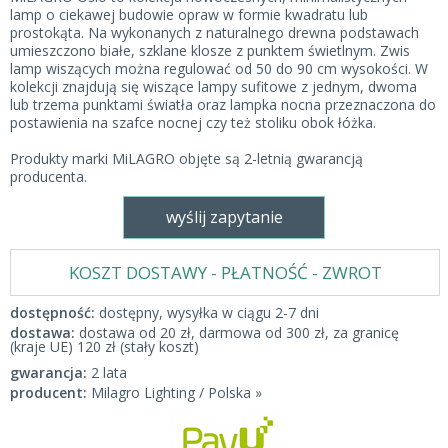
lamp o ciekawej budowie opraw w formie kwadratu lub
prostokąta. Na wykonanych z naturalnego drewna podstawach
umieszczono białe, szklane klosze z punktem świetlnym. Zwis
lamp wiszących można regulować od 50 do 90 cm wysokości. W
kolekcji znajdują się wiszące lampy sufitowe z jednym, dwoma
lub trzema punktami światła oraz lampka nocna przeznaczona do
postawienia na szafce nocnej czy też stoliku obok łóżka.
Produkty marki MiLAGRO objęte są 2-letnią gwarancją
producenta.
wyślij zapytanie
KOSZT DOSTAWY - PŁATNOŚĆ - ZWROT
dostępność:
dostępny, wysyłka w ciągu 2-7 dni
dostawa:
dostawa od 20 zł, darmowa od 300 zł, za granicę
(kraje UE) 120 zł (stały koszt)
gwarancja:
2 lata
producent:
Milagro Lighting / Polska »