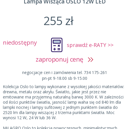
Lampa Wisząca OSLO 12W LED
255 zł
niedostępny
sprawdź e-RATY >>
zaproponuj cenę
negocjacje cen i zamówienia tel. 734 175-261
pn-pt 9-18.00 sb 9-15.00
Kolekcja Oslo to lampy wykonane z wysokiej jakości materiałów:
drewna, metalu oraz akrylu. Światło, jakie jest przez nie
emitowane ma przyjemną naturalną barwę 3000 K. W zależności
od ilości punktów światła, jasność lamp waha się od 840 lm dla
lampki nocnej i lampy sufitowej z jednym punktem światła do
2520 lm dla lampy wiszącej z trzema punktami światła. Moc
wynosi 12 W, 24 W lub 36 W.
MiLAGRO Oslo to kolekcja nowoczesnych, minimalistycznych