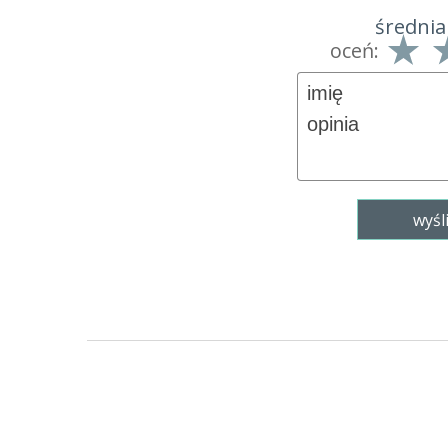
średnia
oceń: