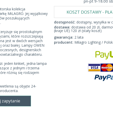
pn-pt 9-18.00 s
torska kolekcja
KOSZT DOSTAWY - PŁ
arkę MiLAGRO. Jej wyjątkowy
ntów poszukujących
dostępność:
dostępny, wysyłka w c
.
dostawa:
dostawa od 20 zł, darmow
(kraje UE) 120 zł (stały koszt)
eryzuje się prostokątnym
ęciami, które rozszczepiają
gwarancja:
2 lata
ępna jest w dwóch wersjach
producent:
Milagro Lighting / Polsk
ej oraz białej. Lampy OWEN
czesnych, designerskich
powtarzalnego charakteru.
i: jeden kinkiet, jedna lampa
szące z jednym i trzema
tóre różnią się rodzajem
ietlenia są objęte 24-
producenta.
j zapytanie