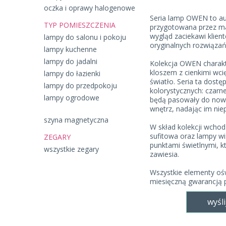
oczka i oprawy halogenowe
Seria lamp OWEN to au
TYP POMIESZCZENIA
przygotowana przez m
wygląd zaciekawi klie
lampy do salonu i pokoju
oryginalnych rozwiązań
lampy kuchenne
lampy do jadalni
Kolekcja OWEN charakt
kloszem z cienkimi wci
lampy do łazienki
światło. Seria ta dost
lampy do przedpokoju
kolorystycznych: czarn
lampy ogrodowe
będą pasowały do nowo
wnętrz, nadając im nie
szyna magnetyczna
W skład kolekcji wchodz
sufitowa oraz lampy wi
ZEGARY
punktami świetlnymi, k
wszystkie zegary
zawiesia.
Wszystkie elementy ośw
miesięczną gwarancją 
wyśli