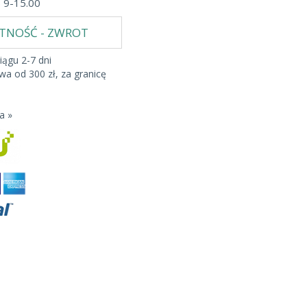
b 9-15.00
ATNOŚĆ - ZWROT
iągu 2-7 dni
a od 300 zł, za granicę
a »