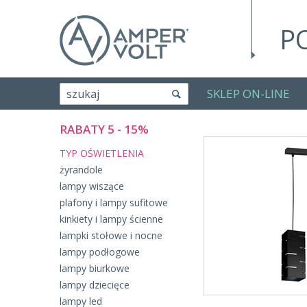
P
SKLEP ON-LINE
szukaj
RABATY 5 - 15%
TYP OŚWIETLENIA
żyrandole
lampy wiszące
plafony i lampy sufitowe
kinkiety i lampy ścienne
lampki stołowe i nocne
lampy podłogowe
lampy biurkowe
lampy dziecięce
lampy led