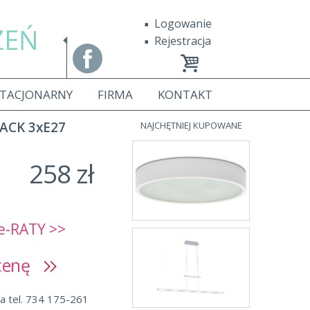
Logowanie
ZEŃ
Rejestracja
STACJONARNY
FIRMA
KONTAKT
ACK 3xE27
NAJCHĘTNIEJ KUPOWANE
258 zł
e-RATY >>
 cenę
a tel. 734 175-261