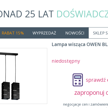
ONAD 25 LAT
DOŚWIADC
RABAT 15%
WYPRZEDAŻ
NOWOŚCI
SKLEP 
Lampa wisząca OWEN BL
niedostępny
sprawdź 
zaproponuj
negocjacje cen i zamówieni