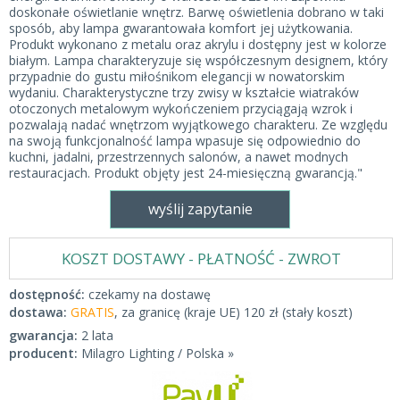
doskonałe oświetlanie wnętrz. Barwę oświetlenia dobrano w taki
sposób, aby lampa gwarantowała komfort jej użytkowania.
Produkt wykonano z metalu oraz akrylu i dostępny jest w kolorze
białym. Lampa charakteryzuje się współczesnym designem, który
przypadnie do gustu miłośnikom elegancji w nowatorskim
wydaniu. Charakterystyczne trzy zwisy w kształcie wiatraków
otoczonych metalowym wykończeniem przyciągają wzrok i
pozwalają nadać wnętrzom wyjątkowego charakteru. Ze względu
na swoją funkcjonalność lampa wpasuje się odpowiednio do
kuchni, jadalni, przestrzennych salonów, a nawet modnych
restauracjach. Produkt objęty jest 24-miesięczną gwarancją."
wyślij zapytanie
KOSZT DOSTAWY - PŁATNOŚĆ - ZWROT
dostępność:
czekamy na dostawę
dostawa:
GRATIS
, za granicę (kraje UE) 120 zł (stały koszt)
gwarancja:
2 lata
producent:
Milagro Lighting / Polska »