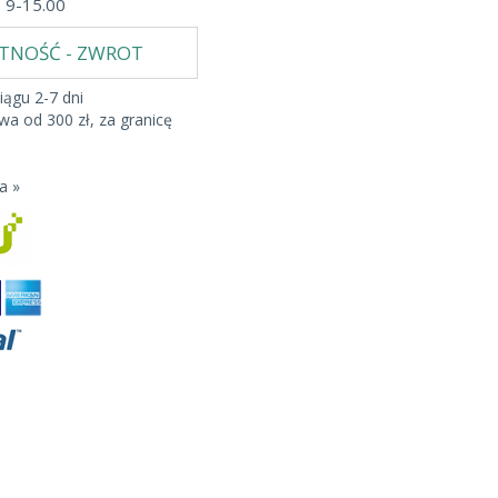
b 9-15.00
ATNOŚĆ - ZWROT
iągu 2-7 dni
a od 300 zł, za granicę
a »