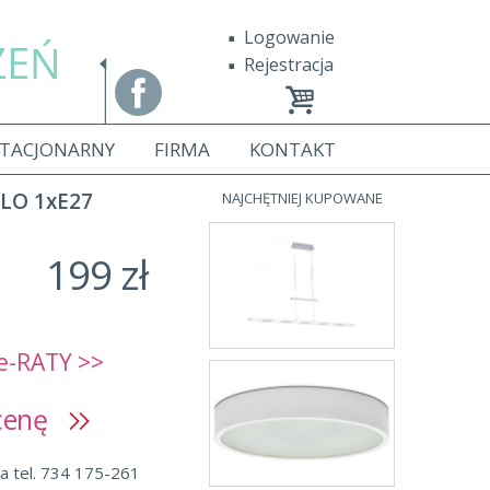
Logowanie
ZEŃ
Rejestracja
STACJONARNY
FIRMA
KONTAKT
LO 1xE27
NAJCHĘTNIEJ KUPOWANE
199 zł
e-RATY >>
 cenę
a tel. 734 175-261