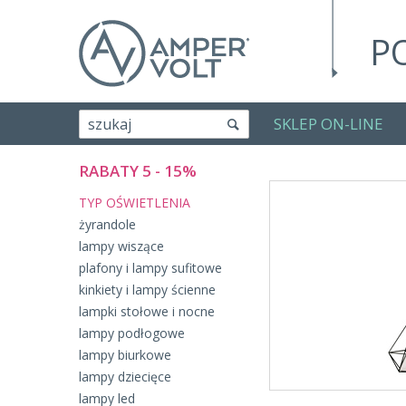
P
SKLEP ON-LINE
szukaj
RABATY 5 - 15%
TYP OŚWIETLENIA
żyrandole
lampy wiszące
plafony i lampy sufitowe
kinkiety i lampy ścienne
lampki stołowe i nocne
lampy podłogowe
lampy biurkowe
lampy dziecięce
lampy led