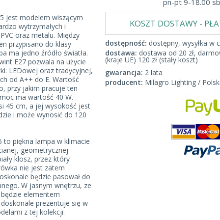
pn-pt 9-18.00 s
 jest modelem wiszącym
KOSZT DOSTAWY - PŁ
rdzo wytrzymałych i
 PVC oraz metalu. Między
dostępność:
dostępny, wysyłka w c
en przypisano do klasy
pa ma jedno źródło światła.
dostawa:
dostawa od 20 zł, darmow
(kraje UE) 120 zł (stały koszt)
wint E27 pozwala na użycie
ki: LEDowej oraz tradycyjnej,
gwarancja:
2 lata
ych od A++ do E. Wartość
producent:
Milagro Lighting / Polsk
, przy jakim pracuje ten
 moc ma wartość 40 W.
 45 cm, a jej wysokość jest
zie i może wynosić do 120
to piękna lampa w klimacie
ucianej, geometrycznej
ały klosz, przez który
arówka nie jest zatem
oskonale będzie pasował do
ennego. W jasnym wnętrzu, ze
, będzie elementem
doskonale prezentuje się w
elami z tej kolekcji.