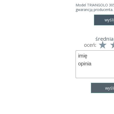
Model TRIANGOLO 305 o
gwarancją producenta.
wyśli
średnia
oceń: