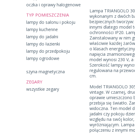
oczka i oprawy halogenowe
Lampa TRIANGOLO 305
TYP POMIESZCZENIA
wykonanym z dwóch ba
bezpiecznych tworzyw:
lampy do salonu i pokoju
innymi dlatego model t
lampy kuchenne
ochronności IP20. Lam
lampy do jadalni
Zainstalowany w nim g
właściwie każdej żarów
lampy do łazienki
o klasach energetyczn
lampy do przedpokoju
napięcia znamionowego
lampy ogrodowe
model wynosi 230 V, a
Szerokość lampy wynosi
regulowana na przewod
szyna magnetyczna
cm.
ZEGARY
Model TRIANGOLO 305 
wszystkie zegary
vintage. W czarnej, dr
oprawie umieszczono bi
przebija się światło. Ż
widoczna. Ten model d
jadalni czy pokoju dzi
względu na swój kolor
wyróżniającym. Lampa 
połączeniu z innymi mod