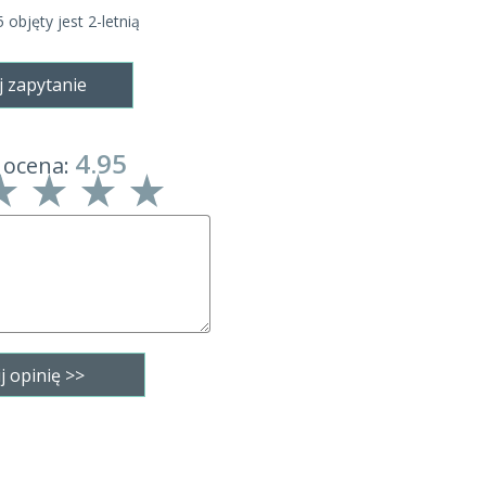
bjęty jest 2-letnią
j zapytanie
4.95
 ocena: