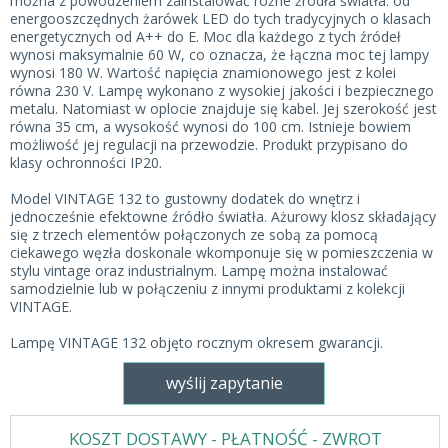
można z powodzeniem zainstalować różne źródła światła: od
energooszczędnych żarówek LED do tych tradycyjnych o klasach
energetycznych od A++ do E. Moc dla każdego z tych źródeł
wynosi maksymalnie 60 W, co oznacza, że łączna moc tej lampy
wynosi 180 W. Wartość napięcia znamionowego jest z kolei
równa 230 V. Lampę wykonano z wysokiej jakości i bezpiecznego
metalu. Natomiast w oplocie znajduje się kabel. Jej szerokość jest
równa 35 cm, a wysokość wynosi do 100 cm. Istnieje bowiem
możliwość jej regulacji na przewodzie. Produkt przypisano do
klasy ochronności IP20.
Model VINTAGE 132 to gustowny dodatek do wnętrz i
jednocześnie efektowne źródło światła. Ażurowy klosz składający
się z trzech elementów połączonych ze sobą za pomocą
ciekawego węzła doskonale wkomponuje się w pomieszczenia w
stylu vintage oraz industrialnym. Lampę można instalować
samodzielnie lub w połączeniu z innymi produktami z kolekcji
VINTAGE.
Lampę VINTAGE 132 objęto rocznym okresem gwarancji.
wyślij zapytanie
KOSZT DOSTAWY - PŁATNOŚĆ - ZWROT