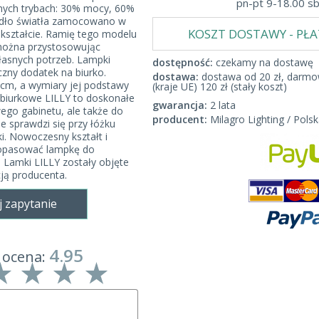
pn-pt 9-18.00 s
nych trybach: 30% mocy, 60%
dło światła zamocowano w
KOSZT DOSTAWY - PŁ
ształcie. Ramię tego modelu
można przystosowując
łasnych potrzeb. Lampki
dostępność:
czekamy na dostawę
czny dodatek na biurko.
dostawa:
dostawa od 20 zł, darmow
cm, a wymiary jej podstawy
(kraje UE) 120 zł (stały koszt)
biurkowe LILLY to doskonałe
gwarancja:
2 lata
go gabinetu, ale także do
producent:
Milagro Lighting / Polsk
le sprawdzi się przy łóżku
i. Nowoczesny kształt i
opasować lampkę do
. Lamki LILLY zostały objęte
ją producenta.
j zapytanie
4.95
 ocena: