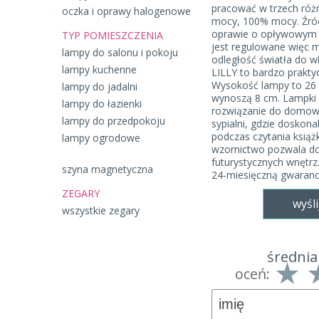
pracować w trzech róż
oczka i oprawy halogenowe
mocy, 100% mocy. Źró
oprawie o opływowym k
TYP POMIESZCZENIA
jest regulowane więc 
lampy do salonu i pokoju
odległość światła do w
lampy kuchenne
LILLY to bardzo prakty
Wysokość lampy to 26 
lampy do jadalni
wynoszą 8 cm. Lampki 
lampy do łazienki
rozwiązanie do domowe
lampy do przedpokoju
sypialni, gdzie doskona
podczas czytania książk
lampy ogrodowe
wzornictwo pozwala d
futurystycznych wnętrz
szyna magnetyczna
24-miesięczną gwaranc
ZEGARY
wyśli
wszystkie zegary
średnia
oceń: