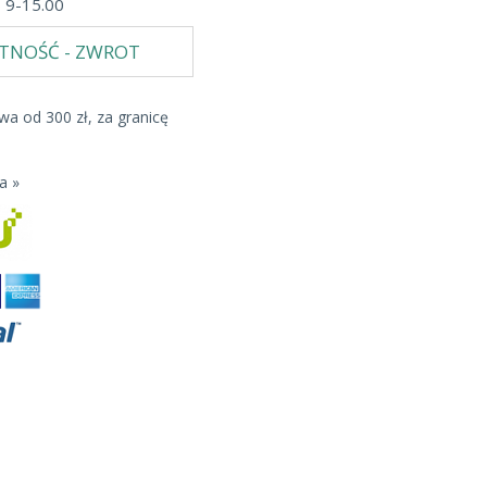
b 9-15.00
ATNOŚĆ - ZWROT
a od 300 zł, za granicę
a »