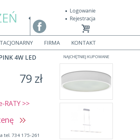
Logowanie
ZEŃ
Rejestracja
STACJONARNY
FIRMA
KONTAKT
PINK 4W LED
NAJCHĘTNIEJ KUPOWANE
79 zł
e-RATY >>
 cenę
a tel. 734 175-261