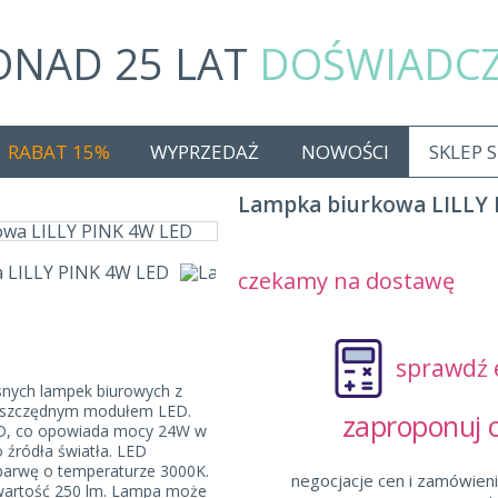
ONAD 25 LAT
DOŚWIADC
RABAT 15%
WYPRZEDAŻ
NOWOŚCI
SKLEP 
Lampka biurkowa LILLY 
czekamy na dostawę
sprawdź 
snych lampek biurowych z
szczędnym modułem LED.
zaproponuj
D, co opowiada mocy 24W w
 źródła światła. LED
 barwę o temperaturze 3000K.
negocjacje cen i zamówieni
wartość 250 lm. Lampa może