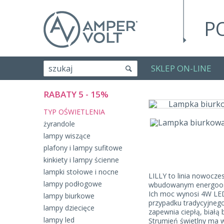
P
SKLEP ON-LINE
szukaj
RABATY 5 - 15%
TYP OŚWIETLENIA
żyrandole
lampy wiszące
plafony i lampy sufitowe
kinkiety i lampy ścienne
lampki stołowe i nocne
LILLY to linia nowocze
lampy podłogowe
wbudowanym energoo
Ich moc wynosi 4W LE
lampy biurkowe
przypadku tradycyjnego
lampy dziecięce
zapewnia ciepłą, białą
lampy led
Strumień świetlny ma 