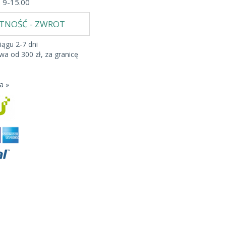
b 9-15.00
ATNOŚĆ - ZWROT
iągu 2-7 dni
a od 300 zł, za granicę
a »