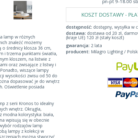
pn-pt 9-18.00 s
KOSZT DOSTAWY - PŁ
dostępność:
dostępny, wysyłka w c
dostawa:
dostawa od 20 zł, darmow
ia lamp w różnych
(kraje UE) 120 zł (stały koszt)
 nich znaleźć możemy
gwarancja:
2 lata
ą o średnicy klosza 36 cm,
producent:
Milagro Lighting / Polsk
m i trzema punktami światła,
nym kloszem, na listwie z
mi oraz zwisające z listwy i
. Ponadto, wiszące lampy
cji wysokości zwisu od 50 do
ożna dopasować je do wnętrz
. Oświetlenie posiada
p z serii Kronos to idealny
ych wnętrz. Okrągła,
 modna kolorystyka: biała,
a wpisują się w obecnie
 wybór rodzajów lamp
obą lampy z kolekcji w
eszczeniach można stworzyć