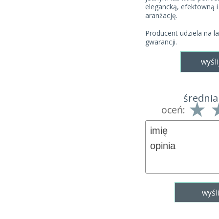
elegancką, efektowną 
aranżację.
Producent udziela na l
gwarancji.
wyśli
średnia
oceń: