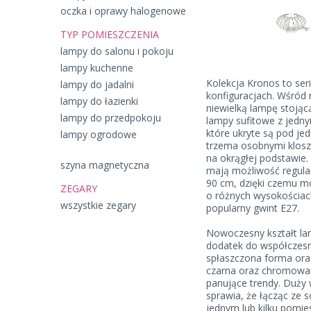
oczka i oprawy halogenowe
TYP POMIESZCZENIA
lampy do salonu i pokoju
lampy kuchenne
Kolekcja Kronos to ser
lampy do jadalni
konfiguracjach. Wśród
lampy do łazienki
niewielką lampę stojąc
lampy do przedpokoju
lampy sufitowe z jedny
które ukryte są pod jed
lampy ogrodowe
trzema osobnymi klosza
na okrągłej podstawie
szyna magnetyczna
mają możliwość regula
90 cm, dzięki czemu m
ZEGARY
o różnych wysokościach
wszystkie zegary
popularny gwint E27.
Nowoczesny kształt lam
dodatek do współczesn
spłaszczona forma oraz
czarna oraz chromowan
panujące trendy. Duży
sprawia, że łącząc ze s
jednym lub kilku pomi