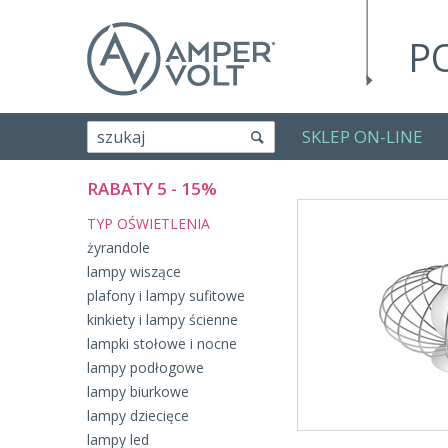
P
SKLEP ON-LINE
szukaj
RABATY 5 - 15%
TYP OŚWIETLENIA
żyrandole
lampy wiszące
plafony i lampy sufitowe
kinkiety i lampy ścienne
lampki stołowe i nocne
lampy podłogowe
lampy biurkowe
lampy dziecięce
lampy led