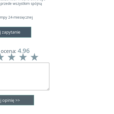
i przede wszystkim spójną
ampy 24-miesięcznej
j zapytanie
4.96
 ocena: