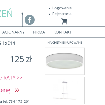
Logowanie
ZEŃ
Rejestracja
STACJONARNY
FIRMA
KONTAKT
 1xE14
NAJCHĘTNIEJ KUPOWANE
125 zł
e-RATY >>
 cenę
a tel. 734 175-261