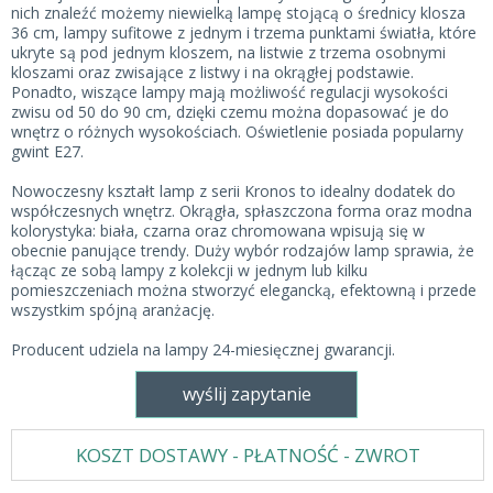
nich znaleźć możemy niewielką lampę stojącą o średnicy klosza
36 cm, lampy sufitowe z jednym i trzema punktami światła, które
ukryte są pod jednym kloszem, na listwie z trzema osobnymi
kloszami oraz zwisające z listwy i na okrągłej podstawie.
Ponadto, wiszące lampy mają możliwość regulacji wysokości
zwisu od 50 do 90 cm, dzięki czemu można dopasować je do
wnętrz o różnych wysokościach. Oświetlenie posiada popularny
gwint E27.
Nowoczesny kształt lamp z serii Kronos to idealny dodatek do
współczesnych wnętrz. Okrągła, spłaszczona forma oraz modna
kolorystyka: biała, czarna oraz chromowana wpisują się w
obecnie panujące trendy. Duży wybór rodzajów lamp sprawia, że
łącząc ze sobą lampy z kolekcji w jednym lub kilku
pomieszczeniach można stworzyć elegancką, efektowną i przede
wszystkim spójną aranżację.
Producent udziela na lampy 24-miesięcznej gwarancji.
wyślij zapytanie
KOSZT DOSTAWY - PŁATNOŚĆ - ZWROT