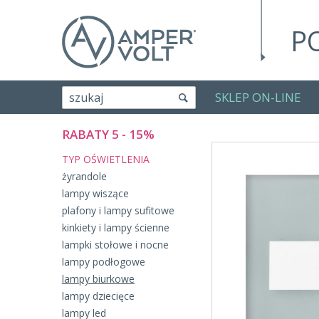
P
SKLEP ON-LINE
szukaj
RABATY 5 - 15%
TYP OŚWIETLENIA
żyrandole
lampy wiszące
plafony i lampy sufitowe
kinkiety i lampy ścienne
lampki stołowe i nocne
lampy podłogowe
lampy biurkowe
lampy dziecięce
lampy led