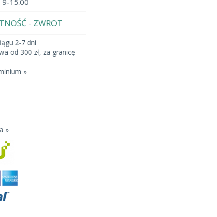
b 9-15.00
ATNOŚĆ - ZWROT
iągu 2-7 dni
a od 300 zł, za granicę
minium »
a »