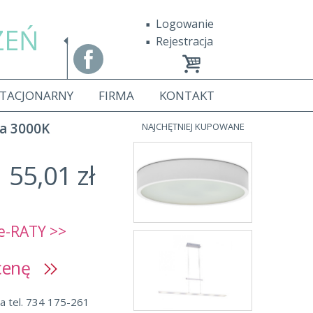
Logowanie
ZEŃ
Rejestracja
STACJONARNY
FIRMA
KONTAKT
a 3000K
NAJCHĘTNIEJ KUPOWANE
55,01 zł
e-RATY >>
 cenę
a tel. 734 175-261