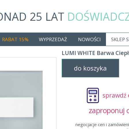
ONAD 25 LAT
DOŚWIADC
RABAT 15%
WYPRZEDAŻ
NOWOŚCI
SKLEP 
LUMI WHITE Barwa Ciepł
do koszyka
sprawdź 
zaproponuj
negocjacje cen i zamówieni