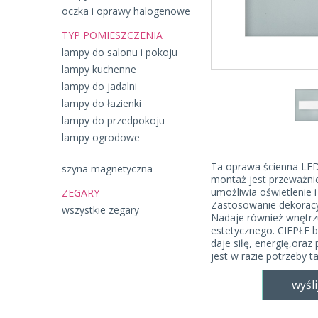
oczka i oprawy halogenowe
TYP POMIESZCZENIA
lampy do salonu i pokoju
lampy kuchenne
lampy do jadalni
lampy do łazienki
lampy do przedpokoju
lampy ogrodowe
Ta oprawa ścienna LED 
szyna magnetyczna
montaż jest przeważni
umożliwia oświetlenie i
ZEGARY
Zastosowanie dekoracy
wszystkie zegary
Nadaje również wnętr
estetycznego. CIEPŁE b
daje siłę, energię,ora
jest w razie potrzeby t
wyśli