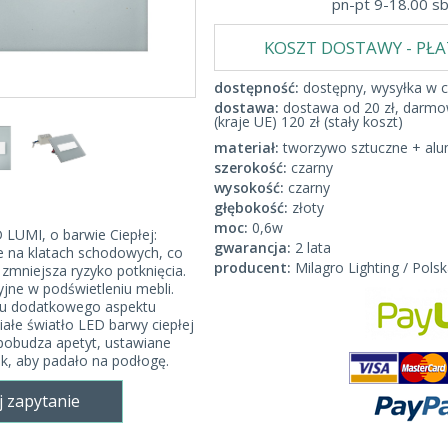
pn-pt 9-18.00 s
KOSZT DOSTAWY - PŁ
dostępność:
dostępny, wysyłka w c
dostawa:
dostawa od 20 zł, darmow
(kraje UE) 120 zł (stały koszt)
materiał:
tworzywo sztuczne + alu
szerokość:
czarny
wysokość:
czarny
głębokość:
złoty
moc:
0,6w
LUMI, o barwie Ciepłej:
gwarancja:
2 lata
e na klatach schodowych, co
producent:
Milagro Lighting / Polsk
 zmniejsza ryzyko potknięcia.
jne w podświetleniu mebli.
zu dodatkowego aspektu
iałe światło LED barwy ciepłej
z pobudza apetyt, ustawiane
ak, aby padało na podłogę.
j zapytanie