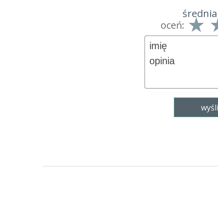
średnia
oceń: