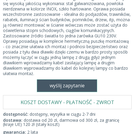
się wysoką jakością wykoniania: stal galwanizowana, powłoka
nierdzewna w kolorze INOX, szkło hartowane. Oprawa posiada
wszechstronne zastosowanie - idealna do podjazdów, trawników,
rabatek, iluminacji ścian budynków, pomników, drzew, itp, można
ją również montować w ścianie wówczas może zostać użyta do
oświetlenia stopni schodowych, ciągów komunikacyjnych.
Zastosowane źródło światła to jedna żarówka GU10 230V.
Oprawy posiadają w komplecie hermetyczną puszkę montażową
- co znacznie ułatwia ich montaż i podnosi bezpieczeństwo oraz
posiada z tyłu dwa dławiki dzięki czemu w bardzo prosty sposób
możemy łączyć w ciągu jedną lampę z drugą gdyż jednym
dławikiem wprowadzamy kabel zasilający lampę a drugim
dławikiem wyprowadzamy do kabel do kolejnej lampy co bardzo
ułatwia montaż.
wyślij zapytanie
KOSZT DOSTAWY - PŁATNOŚĆ - ZWROT
dostępność:
dostępny, wysyłka w ciągu 2-7 dni
dostawa:
dostawa od 20 zł, darmowa od 300 zł, za granicę
(kraje UE) 120 zł (stały koszt)
gwarancja:
2 lata