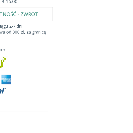
b 9-15.00
ATNOŚĆ - ZWROT
iągu 2-7 dni
a od 300 zł, za granicę
a »