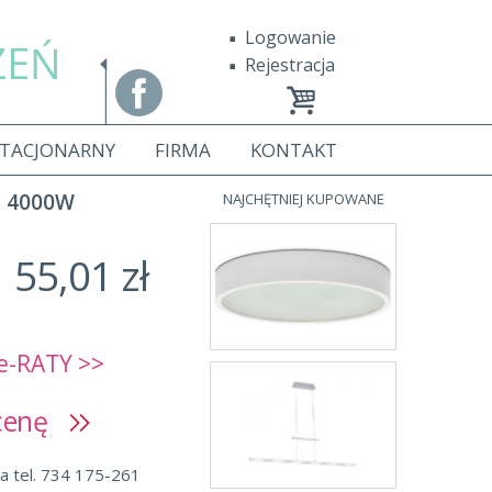
Logowanie
ZEŃ
Rejestracja
STACJONARNY
FIRMA
KONTAKT
a 4000W
NAJCHĘTNIEJ KUPOWANE
55,01 zł
e-RATY >>
 cenę
a tel. 734 175-261