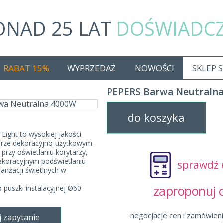
ONAD 25 LAT
DOŚWIADC
RABAT 15%
WYPRZEDAŻ
NOWOŚCI
SKLEP 
PEPERS Barwa Neutraln
do koszyka
ight to wysokiej jakości
erze dekoracyjno-użytkowym.
przy oświetlaniu korytarzy,
koracyjnym podświetlaniu
sprawdź 
ranżacji świetlnych w
zaproponuj
uszki instalacyjnej Ø60
negocjacje cen i zamówieni
j zapytanie