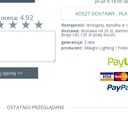
pn-pt 9-18.00 s
KOSZT DOSTAWY - PŁ
4.92
 ocena:
dostępność:
dostępny, wysyłka w c
dostawa:
dostawa od 20 zł, darmow
(kraje UE) 120 zł (stały koszt)
gwarancja:
2 lata
producent:
Milagro Lighting / Polsk
OSTATNIO PRZEGLĄDANE