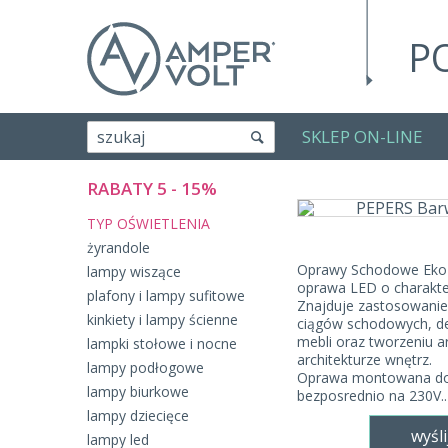
P
SKLEP ON-LINE
szukaj
RABATY 5 - 15%
TYP OŚWIETLENIA
żyrandole
Oprawy Schodowe Eko-L
lampy wiszące
oprawa LED o charakt
plafony i lampy sufitowe
Znajduje zastosowanie 
kinkiety i lampy ścienne
ciągów schodowych, de
mebli oraz tworzeniu a
lampki stołowe i nocne
architekturze wnętrz.
lampy podłogowe
Oprawa montowana do p
lampy biurkowe
bezposrednio na 230V..
lampy dziecięce
wyśli
lampy led