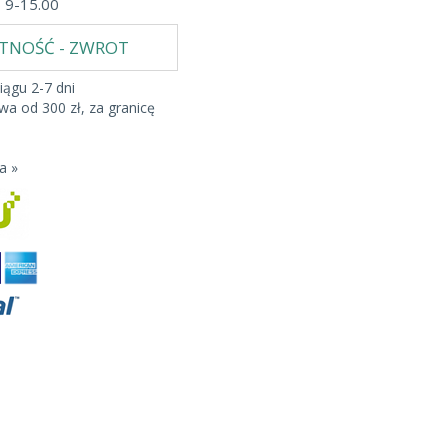
b 9-15.00
ATNOŚĆ - ZWROT
iągu 2-7 dni
a od 300 zł, za granicę
a »