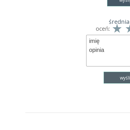
wyśli
średnia
oceń: