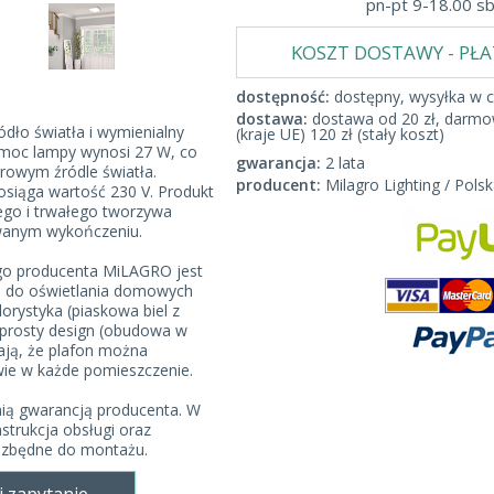
pn-pt 9-18.00 s
KOSZT DOSTAWY - PŁ
dostępność:
dostępny, wysyłka w c
dostawa:
dostawa od 20 zł, darmow
dło światła i wymienialny
(kraje UE) 120 zł (stały koszt)
moc lampy wynosi 27 W, co
gwarancja:
2 lata
owym źródle światła.
producent:
Milagro Lighting / Polsk
siąga wartość 230 V. Produkt
go i trwałego tworzywa
wanym wykończeniu.
go producenta MiLAGRO jest
m do oświetlania domowych
orystyka (piaskowa biel z
 prosty design (obudowa w
iają, że plafon można
e w każde pomieszczenie.
nią gwarancją producenta. W
nstrukcja obsługi oraz
ezbędne do montażu.