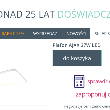
ONAD 25 LAT
DOŚWIADC
RABAT 15%
WYPRZEDAŻ
NOWOŚCI
SKLEP 
Plafon AJAX 27W LED
do koszyka
sprawdź 
zaproponuj
negocjacje cen i zamówieni