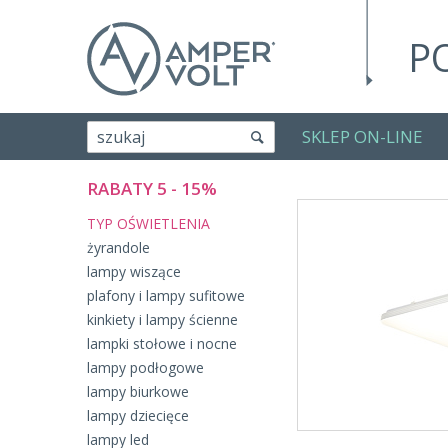
P
SKLEP ON-LINE
szukaj
RABATY 5 - 15%
TYP OŚWIETLENIA
żyrandole
lampy wiszące
plafony i lampy sufitowe
kinkiety i lampy ścienne
lampki stołowe i nocne
lampy podłogowe
lampy biurkowe
lampy dziecięce
lampy led