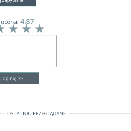
j zapytanie
4.87
 ocena:
OSTATNIO PRZEGLĄDANE