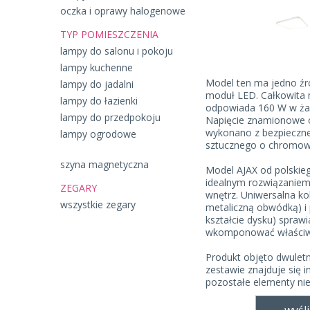
oczka i oprawy halogenowe
TYP POMIESZCZENIA
lampy do salonu i pokoju
lampy kuchenne
Model ten ma jedno źró
lampy do jadalni
moduł LED. Całkowita 
lampy do łazienki
odpowiada 160 W w żar
lampy do przedpokoju
Napięcie znamionowe o
wykonano z bezpieczne
lampy ogrodowe
sztucznego o chromo
szyna magnetyczna
Model AJAX od polskie
idealnym rozwiązanie
ZEGARY
wnętrz. Uniwersalna kol
wszystkie zegary
metaliczną obwódką) i
kształcie dysku) spraw
wkomponować właściwi
Produkt objęto dwulet
zestawie znajduje się i
pozostałe elementy ni