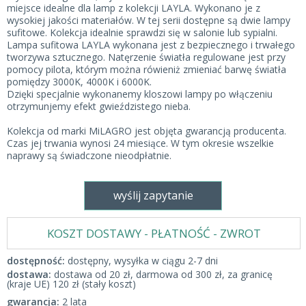
miejsce idealne dla lamp z kolekcji LAYLA. Wykonano je z
wysokiej jakości materiałów. W tej serii dostępne są dwie lampy
sufitowe. Kolekcja idealnie sprawdzi się w salonie lub sypialni.
Lampa sufitowa LAYLA wykonana jest z bezpiecznego i trwałego
tworzywa sztucznego. Natęrzenie światła regulowane jest przy
pomocy pilota, którym można rówieniż zmieniać barwę światła
pomiędzy 3000K, 4000K i 6000K.
Dzięki specjalnie wykonanemy kloszowi lampy po włączeniu
otrzymunjemy efekt gwieździstego nieba.
Kolekcja od marki MiLAGRO jest objęta gwarancją producenta.
Czas jej trwania wynosi 24 miesiące. W tym okresie wszelkie
naprawy są świadczone nieodpłatnie.
wyślij zapytanie
KOSZT DOSTAWY - PŁATNOŚĆ - ZWROT
dostępność:
dostępny, wysyłka w ciągu 2-7 dni
dostawa:
dostawa od 20 zł, darmowa od 300 zł, za granicę
(kraje UE) 120 zł (stały koszt)
gwarancja:
2 lata