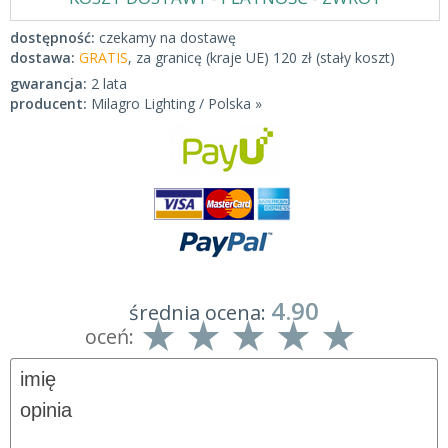
dostępność:
czekamy na dostawę
dostawa:
GRATIS
, za granicę (kraje UE) 120 zł (stały koszt)
gwarancja:
2 lata
producent:
Milagro Lighting / Polska »
4.90
średnia ocena:
oceń: