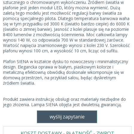
sztucznego o chromowanym wykończeniu. Źródłem światła w
plafonie jest jeden moduł LED, który można wymienić. Dużą
zaletą tego modelu jest możliwość regulacji barwy światła za
pomocą specjalnego pilota. Dlatego temperatura barwowa waha
się w tym przypadku od 3000 K (światło bardzo ciepłe) do 6000 K
(światło o zimnej barwie). Jasność z kolei plasuje się na poziomie
8400 lumenów z mozliwością ściemnienia. Moc całkowita lampy
wynosi 140 W, co odpowiada 700 W w standardowej żarówce.
Wartość napięcia znamionowego wynosi z kolei 230 V. Szerokość
plafonu wynosi 100 cm, a wysokość 10 cm, licząc od sufitu.
Plafon SIENA w kształcie dysku to nowoczesny i minimalistyczny
design. Elegancka oprawa w białym, piaskowym kolorze i
metaliczną efektowną obwódką doskonale wkomponuje się w
domową przestrzeń, na przykład salou, będąc dyskretnym
źródłem światła.
Produkt zawiera instrukcję obsługi oraz materiały niezbędne do
jego złożenia. Lampa SIENA objęta jest dwuletnią gwarancją.
wyślij zapytanie
KOSZT DOSTAWY - PŁATNOŚĆ - ZWROT