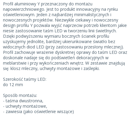
Profil aluminiowy Y przeznaczony do montażu
napowierzchniowego. Jest to produkt innowacyjny na rynku
oświetleniowym. Jeden z najbardziej minimalistycznych i
nowoczesnych projektów. Niezwykle ciekawy i nowoczesny
design profilu Y pozwala wyjść naprzeciw potrzeb klientom jakie
niesie zastosowanie taśm LED w tworzeniu linii świetlnych.
Dzięki podwyższeniu wymiaru bocznych ścianek profilu
uzyskujemy jednolite, bardziej ukierunkowane światło bez
widocznych diod LED (przy zastosowaniu przesłony mlecznej).
Profil zachowuje wrażenie dyskretnej oprawy do taśm LED oraz
doskonale nadaje się do podświetleń dekoracyjnych w
meblarstwie i przy wykończeniach wnętrz. W zestawie znajdują
się: klosz mleczny, uchwyty montażowe i zaślepki.
Szerokość taśmy LED:
do 12 mm
Sposób montażu:
- taśma dwustronna,
- uchwyty montażowe,
- zawiesia (jako oświetlenie wiszące)