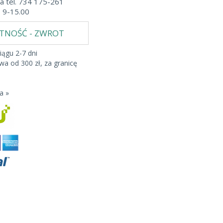
a tel. 734 175-261
b 9-15.00
ATNOŚĆ - ZWROT
iągu 2-7 dni
a od 300 zł, za granicę
a »