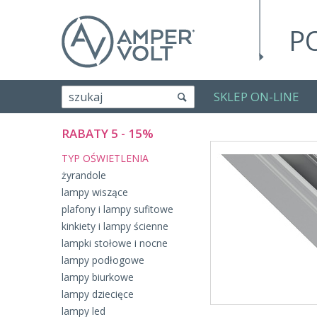
P
SKLEP ON-LINE
szukaj
RABATY 5 - 15%
TYP OŚWIETLENIA
żyrandole
lampy wiszące
plafony i lampy sufitowe
kinkiety i lampy ścienne
lampki stołowe i nocne
lampy podłogowe
lampy biurkowe
lampy dziecięce
lampy led