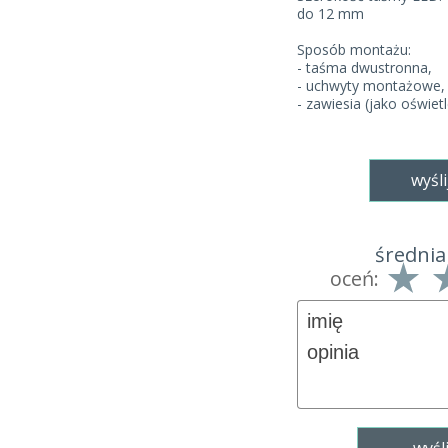
do 12 mm
Sposób montażu:
- taśma dwustronna,
- uchwyty montażowe,
- zawiesia (jako oświet
wyśli
średnia
oceń: