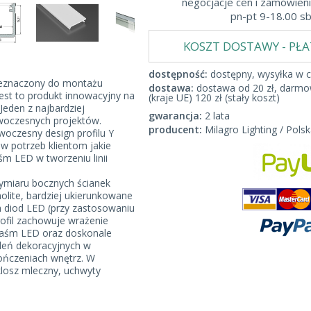
negocjacje cen i zamówieni
pn-pt 9-18.00 s
KOSZT DOSTAWY - PŁ
dostępność:
dostępny, wysyłka w c
rzeznaczony do montażu
dostawa:
dostawa od 20 zł, darmow
est to produkt innowacyjny na
(kraje UE) 120 zł (stały koszt)
Jeden z najbardziej
gwarancja:
2 lata
owoczesnych projektów.
producent:
Milagro Lighting / Polsk
woczesny design profilu Y
w potrzeb klientom jakie
śm LED w tworzeniu linii
ymiaru bocznych ścianek
nolite, bardziej ukierunkowane
h diod LED (przy zastosowaniu
rofil zachowuje wrażenie
taśm LED oraz doskonale
tleń dekoracyjnych w
ończeniach wnętrz. W
 klosz mleczny, uchwyty