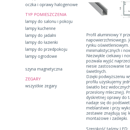
oczka i oprawy halogenowe
TYP POMIESZCZENIA
lampy do salonu i pokoju
lampy kuchenne
Profil aluminiowy Y p
lampy do jadalni
napowierzchniowego. J
lampy do łazienki
rynku oświetleniowym. 
lampy do przedpokoju
minimalistycznych i n
Niezwykle ciekawy i no
lampy ogrodowe
pozwala wyjść naprzeci
niesie zastosowanie ta
szyna magnetyczna
świetlnych.
Dzięki podwyższeniu w
ZEGARY
profilu uzyskujemy jed
wszystkie zegary
światło bez widocznyc
przesłony mlecznej). P
dyskretnej oprawy do 
nadaje się do podświe
meblarstwie i przy wyk
zestawie znajdują się:
montażowe i zaślepki.
Szerokość taśmy LED: