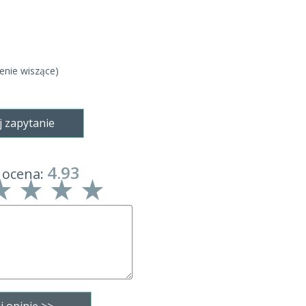
lenie wiszące)
j zapytanie
4.93
 ocena: