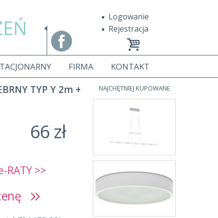
Logowanie
ZEŃ
Rejestracja
STACJONARNY
FIRMA
KONTAKT
BRNY TYP Y 2m +
NAJCHĘTNIEJ KUPOWANE
66 zł
e-RATY >>
 cenę