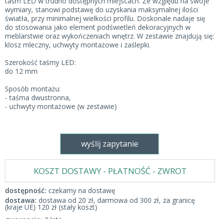
taśm LED w trudno dostępnych miejscach. Ze względu na swoje
wymiary, stanowi podstawę do uzyskania maksymalnej ilości
światła, przy minimalnej wielkości profilu. Doskonale nadaje się
do stosowania jako element podświetleń dekoracyjnych w
meblarstwie oraz wykończeniach wnętrz. W zestawie znajdują się:
klosz mleczny, uchwyty montażowe i zaślepki.
Szerokość taśmy LED:
do 12 mm
Sposób montażu:
- taśma dwustronna,
- uchwyty montażowe (w zestawie)
wyślij zapytanie
KOSZT DOSTAWY - PŁATNOŚĆ - ZWROT
dostępność:
czekamy na dostawę
dostawa:
dostawa od 20 zł, darmowa od 300 zł, za granicę
(kraje UE) 120 zł (stały koszt)