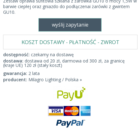
Zestaw oprawa sufitowa szklana z żarówka GU10 o mocy 1,5W w
barwie ciepłej oraz gniazdo do podłączenai żarówki z gwintem
GU10.
wyślij zapytanie
KOSZT DOSTAWY - PŁATNOŚĆ - ZWROT
dostępność:
czekamy na dostawę
dostawa:
dostawa od 20 zł, darmowa od 300 zł, za granicę
(kraje UE) 120 zł (stały koszt)
gwarancja:
2 lata
producent:
Milagro Lighting / Polska »