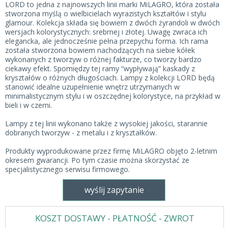
LORD to jedna z najnowszych linii marki MiLAGRO, która została
stworzona myślą o wielbicielach wyrazistych kształtów i stylu
glamour. Kolekcja składa się bowiem z dwóch żyrandoli w dwóch
wersjach kolorystycznych: srebrnej i złotej. Uwagę zwraca ich
elegancka, ale jednocześnie pełna przepychu forma. Ich rama
została stworzona bowiem nachodzących na siebie kółek
wykonanych z tworzyw o różnej fakturze, co tworzy bardzo
ciekawy efekt. Spomiędzy tej ramy “wypływają” kaskady z
kryształów o różnych długościach. Lampy z kolekcji LORD będą
stanowić idealne uzupełnienie wnętrz utrzymanych w
minimalistycznym stylu i w oszczędnej kolorystyce, na przykład w
bieli i w czerni.
Lampy z tej linii wykonano także z wysokiej jakości, starannie
dobranych tworzyw - z metalu i z kryształków.
Produkty wyprodukowane przez firmę MiLAGRO objęto 2-letnim
okresem gwarancji. Po tym czasie można skorzystać ze
specjalistycznego serwisu firmowego.
wyślij zapytanie
KOSZT DOSTAWY - PŁATNOŚĆ - ZWROT